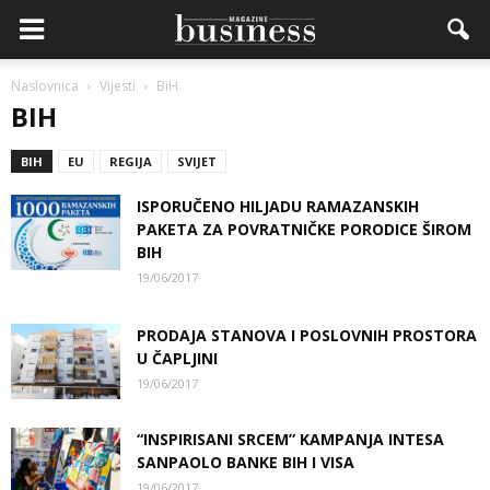
Naslovnica
Vijesti
BiH
BIH
BIH
EU
REGIJA
SVIJET
ISPORUČENO HILJADU RAMAZANSKIH
PAKETA ZA POVRATNIČKE PORODICE ŠIROM
BIH
19/06/2017
PRODAJA STANOVA I POSLOVNIH PROSTORA
U ČAPLJINI
19/06/2017
“INSPIRISANI SRCEM” KAMPANJA INTESA
SANPAOLO BANKE BIH I VISA
19/06/2017