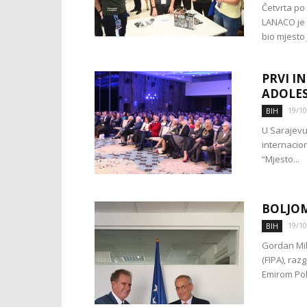
Četvrta po
LANACO je 
bio mjesto 
PRVI I
ADOLES
19/10
BIH
U Sarajevu 
internacio
“Mjesto...
BOLJOM
19/10
BIH
Gordan Mili
(FIPA), ra
Emirom Polj