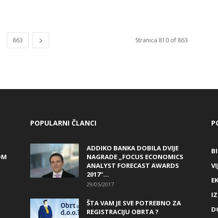
863
Stranica 810 of 863
POPULARNI ČLANCI
P
ADDIKO BANKA DOBILA DVIJE
B
OM
NAGRADE „FOCUS ECONOMICS
ANALYST FORECAST AWARDS
VI
2017“...
E
29/05/2017
I
ŠTA VAM JE SVE POTREBNO ZA
D
REGISTRACIJU OBRTA ?