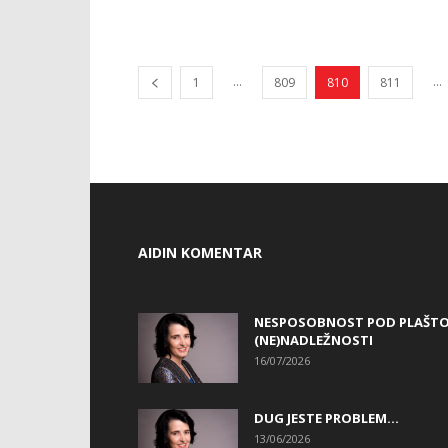
...
...
1
809
810
811
AIDIN KOMENTAR
NESPOSOBNOST POD PLAŠT
(NE)NADLEŽNOSTI
16/07/2026
DUG JESTE PROBLEM…
13/06/2026