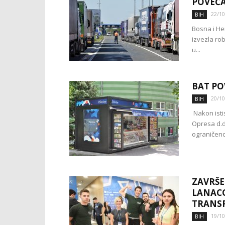
POVEĆA
22/10
BIH
Bosna i He
izvezla rob
u...
BAT PO
20/10
BIH
Nakon isti
Opresa d.d
ograničeno
ZAVRŠE
LANACO
TRANSF
19/10
BIH