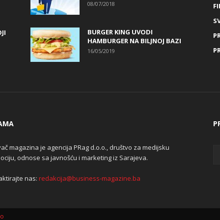
08/07/2018
FI
SV
BURGER KING UVODI
JI
P
HAMBURGER NA BILJNOJ BAZI
P
16/05/2019
AMA
P
ač magazina je agencija PRag d.o.o., društvo za medijsku
ciju, odnose sa javnošću i marketing iz Sarajeva.
ktirajte nas:
redakcija@business-magazine.ba
lo