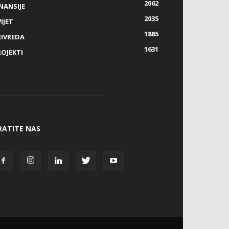
2062
NANSIJE
2035
IJET
1885
RIVREDA
1631
ROJEKTI
RATITE NAS