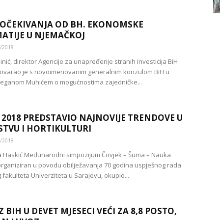
 OČEKIVANJA OD BH. EKONOMSKE
ATIJE U NJEMAČKOJ
/2018
nić, direktor Agencije za unapređenje stranih investicija BiH
zgovarao je s novoimenovanim generalnim konzulom BiH u
Beganom Muhićem o mogućnostima zajedničke...
 2018 PREDSTAVIO NAJNOVIJE TRENDOVE U
TVU I HORTIKULTURI
/2018
la Haskić Međunarodni simpozijum Čovjek – Šuma – Nauka
organiziran u povodu obilježavanja 70 godina uspješnog rada
fakulteta Univerziteta u Sarajevu, okupio...
Z BIH U DEVET MJESECI VEĆI ZA 8,8 POSTO,