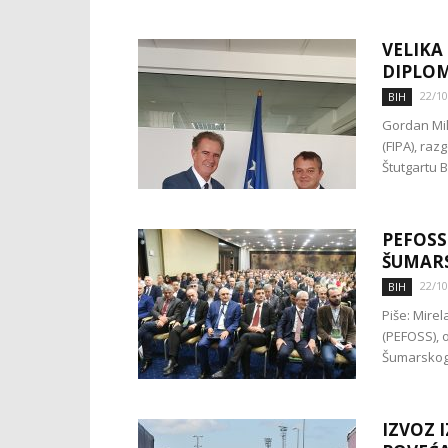
VELIKA
DIPLOM
22/10
BIH
Gordan Mili
(FIPA), ra
Štutgartu 
PEFOSS
ŠUMARS
22/10
BIH
Piše: Mire
(PEFOSS), 
Šumarskog 
IZVOZ I