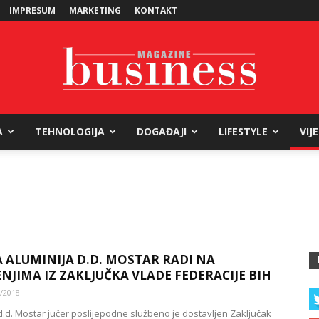
IMPRESUM
MARKETING
KONTAKT
A
TEHNOLOGIJA
DOGAĐAJI
LIFESTYLE
VIJ
Business
Magazine
 ALUMINIJA D.D. MOSTAR RADI NA
NJIMA IZ ZAKLJUČKA VLADE FEDERACIJE BIH
/2018
 d.d. Mostar jučer poslijepodne službeno je dostavljen Zaključak