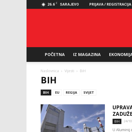
C
26.6
PRIJAVA / REGISTRACIJA
SARAJEVO
POČETNA
IZ MAGAZINA
EKONOMIJ
Naslovnica
Vijesti
BiH
BIH
BIH
EU
REGIJA
SVIJET
UPRAVA
ZADUŽE
24/10
BIH
U Aluminij