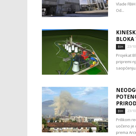
Vlade FBiH 
Od...
KINESK
BLOKA 7
23/10
BIH
Projekat Bl
pripremi n
saopćenju.
NEODG
POTENC
PRIRO
23/10
BIH
Prilikom r
uočeno je d
prema Arcel