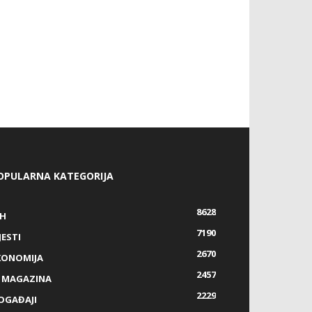
OPULARNA KATEGORIJA
8628
IH
7190
JESTI
2670
KONOMIJA
2457
Z MAGAZINA
2229
OGAĐAJI