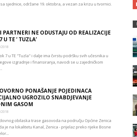
sa sjednice, održane 19. oktobra, a vezan za krizu u tvornici.
I PARTNERI NE ODUSTAJU OD REALIZACIJE
 U TE ‘ TUZLA’
/2018
ok 7 u TE "Tuzla" i dalje ima čvrstu podršku svih učesnika u
jegove izgradnje i finansiranja, navodi se u zajedničkom
..
OVORNO PONAŠANJE POJEDINACA
IJALNO UGROZILO SNABDJEVANJE
DNIM GASOM
/2018
edovnog obilaska trase gasovoda na području Općine Zenica
a je na lokalitetu Kanal, Zenica - prijelaz preko rijeke Bosne
or...