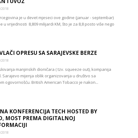
N I UVOZ
/2018
rcegovina je u devet mjeseci ove godine (januar - septembar)
e u vrijednosti 8,809 milijardi KM, što je za 8,8 posto više nego
VLAČI OPRESU SA SARAJEVSKE BERZE
/2018
skivanja manjinskih dioničara ( tzv. squeeze out), kompanija
. Sarajevo mijenja oblik organizovanja u društvo sa
m ogovornošću. British American Tobacco je nakon...
NA KONFERENCIJA TECH HOSTED BY
, MOST PREMA DIGITALNOJ
ORMACIJI
/2018