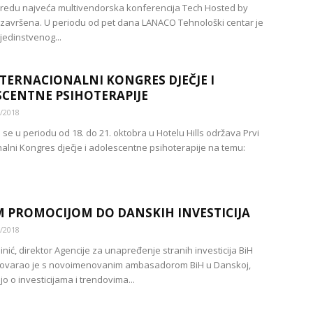
 redu najveća multivendorska konferencija Tech Hosted by
završena. U periodu od pet dana LANACO Tehnološki centar je
jedinstvenog...
NTERNACIONALNI KONGRES DJEČJE I
CENTNE PSIHOTERAPIJE
/2018
se u periodu od 18. do 21. oktobra u Hotelu Hills održava Prvi
nalni Kongres dječje i adolescentne psihoterapije na temu:
 PROMOCIJOM DO DANSKIH INVESTICIJA
/2018
nić, direktor Agencije za unapređenje stranih investicija BiH
zgovarao je s novoimenovanim ambasadorom BiH u Danskoj,
o o investicijama i trendovima...