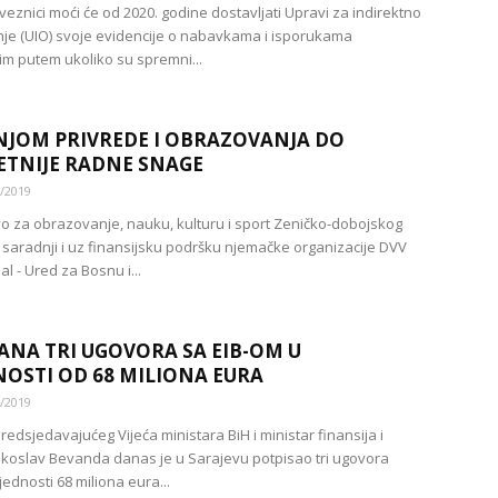
veznici moći će od 2020. godine dostavljati Upravi za indirektno
je (UIO) svoje evidencije o nabavkama i isporukama
im putem ukoliko su spremni...
JOM PRIVREDE I OBRAZOVANJA DO
ETNIJE RADNE SNAGE
/2019
vo za obrazovanje, nauku, kulturu i sport Zeničko-dobojskog
 saradnji i uz finansijsku podršku njemačke organizacije DVV
al - Ured za Bosnu i...
ANA TRI UGOVORA SA EIB-OM U
NOSTI OD 68 MILIONA EURA
/2019
edsjedavajućeg Vijeća ministara BiH i ministar finansija i
ekoslav Bevanda danas je u Sarajevu potpisao tri ugovora
ednosti 68 miliona eura...