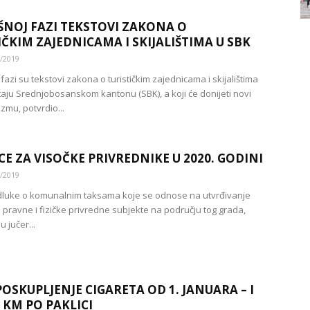
ŠNOJ FAZI TEKSTOVI ZAKONA O
IČKIM ZAJEDNICAMA I SKIJALIŠTIMA U SBK
/2019
fazi su tekstovi zakona o turističkim zajednicama i skijalištima
taju Srednjobosanskom kantonu (SBK), a koji će donijeti novi
izmu, potvrdio...
CE ZA VISOČKE PRIVREDNIKE U 2020. GODINI
/2019
luke o komunalnim taksama koje se odnose na utvrđivanje
a pravne i fizičke privredne subjekte na području tog grada,
 jučer...
OSKUPLJENJE CIGARETA OD 1. JANUARA – I
0 KM PO PAKLICI