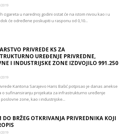
/2019
h cigareta u narednoj godini ostat će na istom nivou kao i u
, dok će određene poskupiti u rasponu od 0,10...
ARSTVO PRIVREDE KS ZA
TRUKTURNO UREĐENJE PRIVREDNE,
NE I INDUSTRIJSKE ZONE IZDVOJILO 991.250
/2019
rivrede Kantona Sarajevo Haris Bašić potpisao je danas anekse
o sufinansiranju projekata za infrastrukturno uređenje
 poslovne zone, kao i industrijske...
 DO BRŽEG OTKRIVANJA PRIVREDNIKA KOJI
ROPIS
/2019