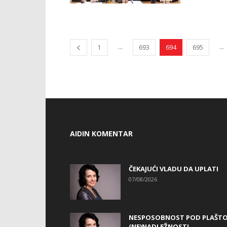
...
...
1
693
694
695
AIDIN KOMENTAR
ČEKAJUĆI VLADU DA UPLATI
07/08/2026
NESPOSOBNOST POD PLAŠT
(NE)NADLEŽNOSTI