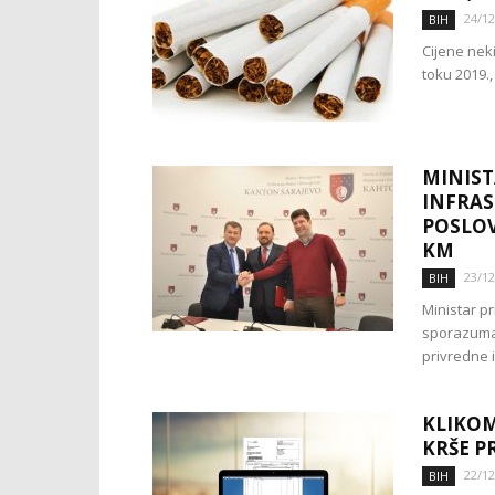
24/12
BIH
Cijene neki
toku 2019.
MINIST
INFRAS
POSLOV
KM
23/12
BIH
Ministar p
sporazuma 
privredne i
KLIKOM
KRŠE P
22/12
BIH