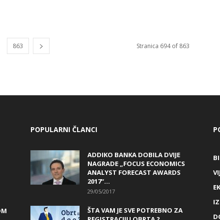
863
Stranica 694 of 863
POPULARNI ČLANCI
P
ADDIKO BANKA DOBILA DVIJE
B
NAGRADE „FOCUS ECONOMICS
ANALYST FORECAST AWARDS
VI
2017“...
E
29/05/2017
I
ŠTA VAM JE SVE POTREBNO ZA
OM
D
REGISTRACIJU OBRTA ?