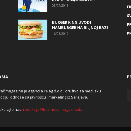
08/07/2018
FI
SV
BURGER KING UVODI
P
HAMBURGER NA BILJNOJ BAZI
P
16/05/2019
AMA
P
ač magazina je agencija PRag d.o.o., društvo za medijsku
ciju, odnose sa javnošću i marketing iz Sarajeva.
ktirajte nas:
redakcija@business-magazine.ba