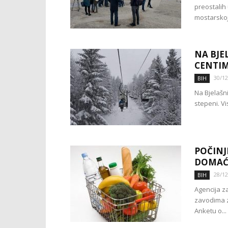
preostalih 
mostarskoj 
NA BJEL
CENTI
30/12
BIH
Na Bjelašni
stepeni. Vi
POČINJ
DOMAĆI
28/12
BIH
Agencija za
zavodima z
Anketu o...