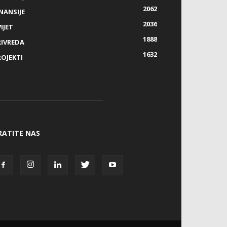
2062
NANSIJE
2036
IJET
1888
RIVREDA
1632
ROJEKTI
RATITE NAS