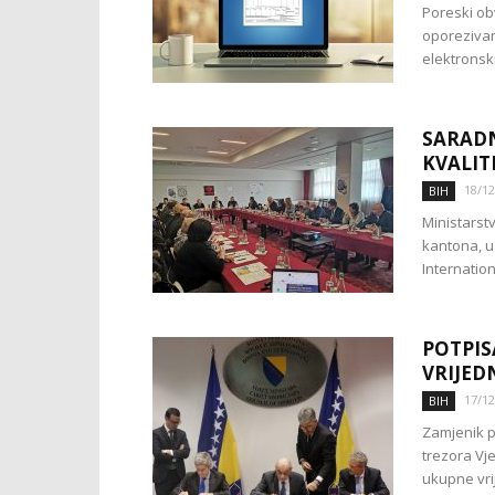
Poreski ob
oporezivan
elektronsk
SARADN
KVALIT
18/12
BIH
Ministarst
kantona, u
Internation
POTPIS
VRIJED
17/12
BIH
Zamjenik pr
trezora Vj
ukupne vrij