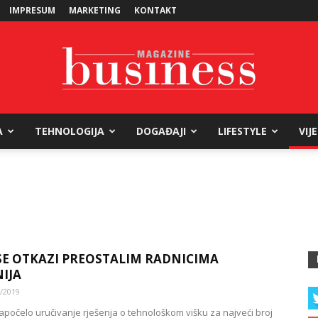
IMPRESUM
MARKETING
KONTAKT
A
TEHNOLOGIJA
DOGAĐAJI
LIFESTYLE
VIJ
Business
Magazine
 SE OTKAZI PREOSTALIM RADNICIMA
IJA
/2019
apočelo uručivanje rješenja o tehnološkom višku za najveći broj