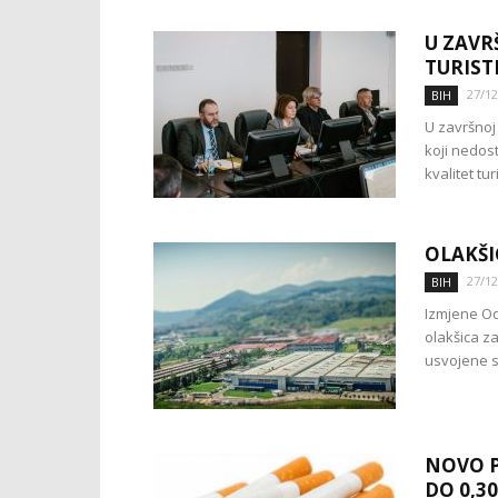
U ZAVR
TURIST
27/12
BIH
U završnoj 
koji nedos
kvalitet tur
OLAKŠI
27/12
BIH
Izmjene Od
olakšica z
usvojene su
NOVO P
DO 0,3