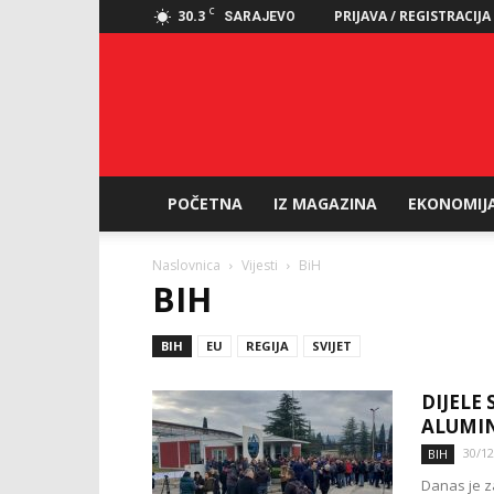
C
30.3
PRIJAVA / REGISTRACIJA
SARAJEVO
POČETNA
IZ MAGAZINA
EKONOMIJ
Naslovnica
Vijesti
BiH
BIH
BIH
EU
REGIJA
SVIJET
DIJELE
ALUMIN
30/12
BIH
Danas je z