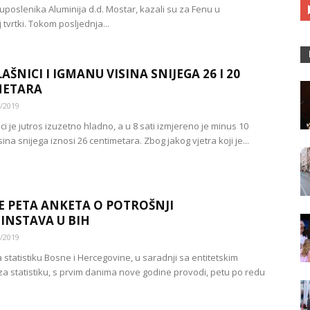
uposlenika Aluminija d.d. Mostar, kazali su za Fenu u
tvrtki. Tokom posljednja...
AŠNICI I IGMANU VISINA SNIJEGA 26 I 20
METARA
/2019
ci je jutros izuzetno hladno, a u 8 sati izmjereno je minus 10
sina snijega iznosi 26 centimetara. Zbog jakog vjetra koji je...
E PETA ANKETA O POTROŠNJI
NSTAVA U BIH
/2019
 statistiku Bosne i Hercegovine, u saradnji sa entitetskim
a statistiku, s prvim danima nove godine provodi, petu po redu