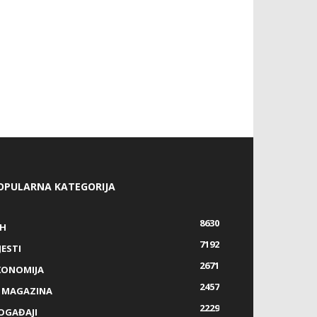
OPULARNA KATEGORIJA
8630
IH
7192
JESTI
2671
KONOMIJA
2457
Z MAGAZINA
2229
OGAĐAJI