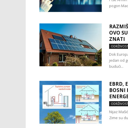
pogon Mada
RAZMIŠ
OVO SU
ZNATI
ODRŽIVOS
Dok Europa
jedan od g
budući...
EBRD, 
BOSNI 
ENERGE
ODRŽIVOS
Nijaz Mašić
Zime su dug