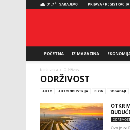
C
31.7
PRIJAVA / REGISTRACIJA
SARAJEVO
POČETNA
IZ MAGAZINA
EKONOMIJ
Naslovnica
Održivost
ODRŽIVOST
AUTO
AUTOINDUSTRIJA
BLOG
DOGAĐAJI
OTKRIV
BUDUĆE
ODRŽIVOS
Ovo je za 