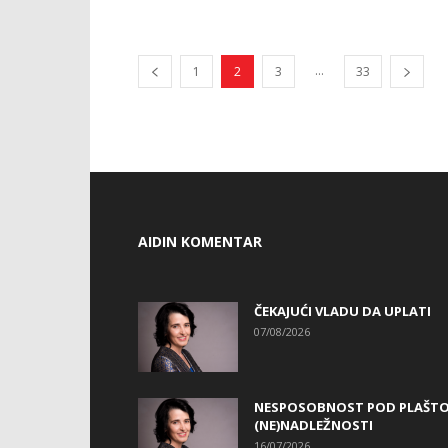
...
1
2
3
33
AIDIN KOMENTAR
ČEKAJUĆI VLADU DA UPLATI
07/08/2026
NESPOSOBNOST POD PLAŠT
(NE)NADLEŽNOSTI
16/07/2026