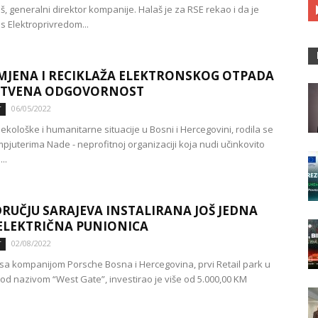
š, generalni direktor kompanije. Halaš je za RSE rekao i da je
s Elektroprivredom...
JENA I RECIKLAŽA ELEKTRONSKOG OTPADA
UŠTVENA ODGOVORNOST
06/05/2022
T
ekološke i humanitarne situacije u Bosni i Hercegovini, rodila se
mpjuterima Nade - neprofitnoj organizaciji koja nudi učinkovito
..
RUČJU SARAJEVA INSTALIRANA JOŠ JEDNA
ELEKTRIČNA PUNIONICA
02/08/2022
T
 sa kompanijom Porsche Bosna i Hercegovina, prvi Retail park u
od nazivom “West Gate”, investirao je više od 5.000,00 KM