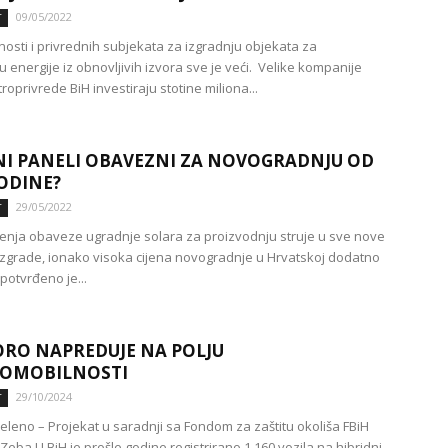
09/05/2022
T
nosti i privrednih subjekata za izgradnju objekata za
 energije iz obnovljivih izvora sve je veći. Velike kompanije
roprivrede BiH investiraju stotine miliona...
I PANELI OBAVEZNI ZA NOVOGRADNJU OD
GODINE?
29/05/2022
T
nja obaveze ugradnje solara za proizvodnju struje u sve nove
grade, ionako visoka cijena novogradnje u Hrvatskoj dodatno
 potvrđeno je...
ORO NAPREDUJE NA POLJU
ROMOBILNOSTI
29/10/2024
T
eleno – Projekat u saradnji sa Fondom za zaštitu okoliša FBiH
Zeba U BiH je prošle godine registrirano 1.160 vozila na hibridni