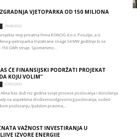
IZGRADNJA VJETOPARKA OD 150 MILIONA
29/08/2022
T
 projekta stoji privatna firma KONCIG d.o.o. Posušje, a iz
enog vjetroparka instalirane snage 54 MW godišnje bi se
o 150 GWh struje. Spomenimo...
AS ĆE FINANSIJSKI PODRŽATI PROJEKAT
DA KOJU VOLIM”
27/03/2023
T
Alma Ras duži niz godina svoje procese poslovanja i donošenja
elji na aspektima društvenoodgovornog poslovanja, vodeći
čkom poslovanju, ljudskim pravima,...
NATA VAŽNOST INVESTIRANJA U
JIVE IZVORE ENERGIJE