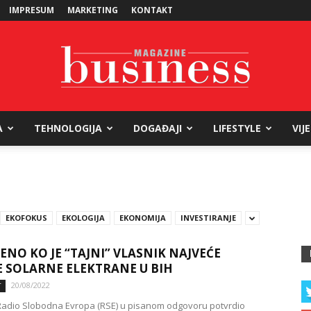
IMPRESUM
MARKETING
KONTAKT
A
TEHNOLOGIJA
DOGAĐAJI
LIFESTYLE
VIJ
Business
EKOFOKUS
EKOLOGIJA
EKONOMIJA
INVESTIRANJE
Magazine
ENO KO JE “TAJNI” VLASNIK NAJVEĆE
 SOLARNE ELEKTRANE U BIH
20/08/2022
T
Radio Slobodna Evropa (RSE) u pisanom odgovoru potvrdio