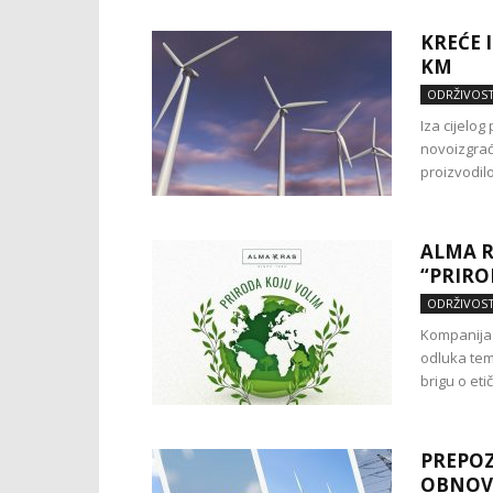
KREĆE 
KM
ODRŽIVOS
Iza cijelog
novoizgrađ
proizvodil
ALMA R
“PRIRO
ODRŽIVOS
Kompanija 
odluka tem
brigu o eti
PREPOZ
OBNOVL