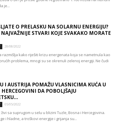
 je...
LJATE O PRELASKU NA SOLARNU ENERGIJU?
 NAJVAŽNIJE STVARI KOJE SVAKAKO MORATE
28/08/2022
T
 razmišlja kako riješiti krizu energenata koja se nametnula kao
orućih problema, mnogi su se okrenuli zelenoj energiji. Ne čudi
EU I AUSTRIJA POMAŽU VLASNICIMA KUĆA U
I HERCEGOVINI DA POBOLJŠAJU
TSKU...
05/05/2022
T
 živi sa suprugom u selu u blizini Tuzle, Bosna i Hercegovina.
e i hladne, a troškovi energije i grijanja su...