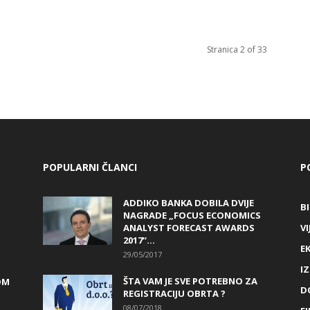
Stranica 2 of 33
POPULARNI ČLANCI
P
ADDIKO BANKA DOBILA DVIJE
B
NAGRADE „FOCUS ECONOMICS
ANALYST FORECAST AWARDS
VI
2017“...
E
29/05/2017
I
ŠTA VAM JE SVE POTREBNO ZA
OM
D
REGISTRACIJU OBRTA ?
08/07/2018