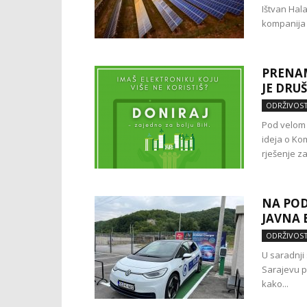
Ištvan Hala
kompanija 
PRENAM
JE DR
ODRŽIVOS
Pod velom 
ideja o Ko
rješenje za.
NA POD
JAVNA 
ODRŽIVOS
U saradnji
Sarajevu p
kako...