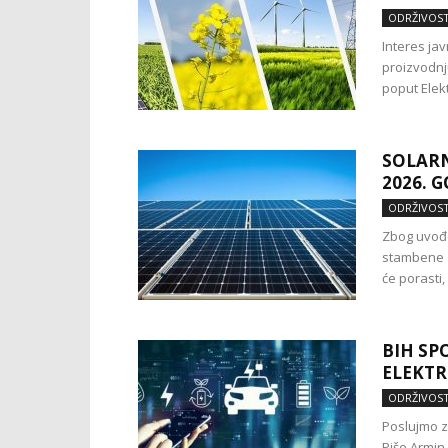
ODRŽIVOS
Interes jav
proizvodnju
poput Elekt
SOLARN
2026. 
ODRŽIVOS
Zbog uvođe
stambene z
će porasti,
BIH SP
ELEKT
ODRŽIVOS
Poslujmo z
Piše Armin 