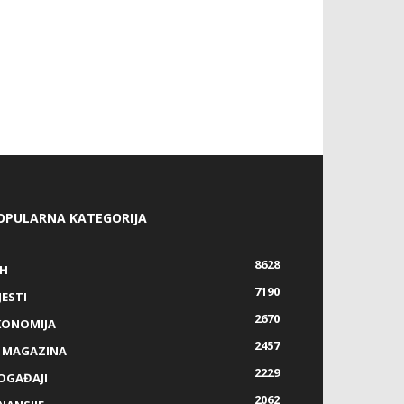
OPULARNA KATEGORIJA
8628
IH
7190
JESTI
2670
KONOMIJA
2457
Z MAGAZINA
2229
OGAĐAJI
2062