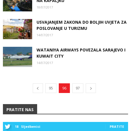
NA KAPALJKU
18/07/2017
USVAJANJEM ZAKONA DO BOLJIH UVJETA ZA
POSLOVANJE U TURIZMU
14/07/2017
WATANIYA AIRWAYS POVEZALA SARAJEVO I
KUWAIT CITY
14/07/2017
95
96
97
PRATITE NAS
18
Sljedbenici
PRATITE