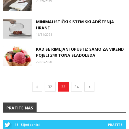
23/09/2019
MINIMALISTIČKI SISTEM SKLADIŠTENJA
HRANE
16/11/2021
KAD SE RIMLJANI OPUSTE: SAMO ZA VIKEND
POJELI 240 TONA SLADOLEDA
27/05/2020
32
33
34
PRATITE NAS
18
Sljedbenici
PRATITE