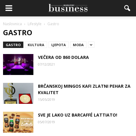
Naslovnica
Lifestyle
Gastro
GASTRO
GASTRO
KULTURA
LJEPOTA
MODA
VEČERA OD 860 DOLARA
07/12/2021
BRČANSKOJ MINGOS KAFI ZLATNI PEHAR ZA
KVALITET
15/05/2019
SVE JE LAKO UZ BARCAFFÉ LATTIATO!
05/07/2019