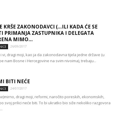
 KRŠE ZAKONODAVCI (…ILI KADA ĆE SE
I PRIMANJA ZASTUPNIKA I DELEGATA
ENA MIMO...
26/09/2017
NICE
 i vi, dragi moji, kao ja da zakonodavna tijela jedne države (u
epe nam Bosne i Hercegovine na svim nivoima), trebaju...
I BITI NEĆE
24/07/2017
NICE
ne)mirno, dragi moji, reformi, naročito poreskih, ekonomskih,
 po svoj prilici neće biti. To bi ukratko bio siže nekoliko razgovora
..