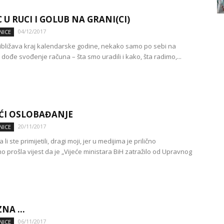
 U RUCI I GOLUB NA GRANI(CI)
04/12/2017
NICE
ibližava kraj kalendarske godine, nekako samo po sebi na
dođe svođenje računa – šta smo uradili i kako, šta radimo,...
ĆI OSLOBAĐANJE
20/11/2017
NICE
i ste primijetili, dragi moji, jer u medijima je prilično
 prošla vijest da je „Vijeće ministara BiH zatražilo od Upravnog
ZNA …
06/11/2017
NICE