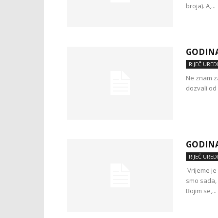
broja). A,...
GODINA
RIJEČ URED
Ne znam za
dozvali od 
GODINA
RIJEČ URED
Vrijeme je
smo sada, 
Bojim se,...