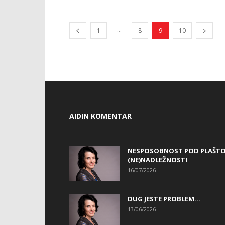
...
1
8
9
10
AIDIN KOMENTAR
NESPOSOBNOST POD PLAŠT
(NE)NADLEŽNOSTI
16/07/2026
DUG JESTE PROBLEM…
13/06/2026