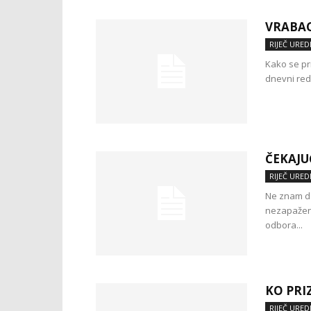
VRABAC
RIJEČ URED
Kako se pr
dnevni red 
ČEKAJU
RIJEČ URED
Ne znam da l
nezapaženo
odbora...
KO PRI
RIJEČ URED