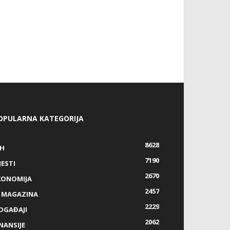
OPULARNA KATEGORIJA
8628
IH
7190
JESTI
2670
KONOMIJA
2457
Z MAGAZINA
2229
OGAĐAJI
2062
NANSIJE