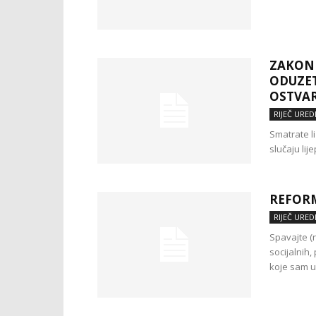
ZAKONE
ODUZET
OSTVAR
RIJEČ URED
Smatrate li
slučaju lij
REFORM
RIJEČ URED
Spavajte (
socijalnih,
koje sam u.