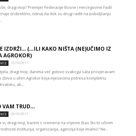
akše, dragi moji? Premijer Federacije Bosne i Hercegovine Fadil
znaje (indirektno, istina) da dok su drugi radili na poboljšanju
..
E IZDRŽI… (…ILI KAKO NIŠTA (NE)UČIMO IZ
A AGROKOR)
23/10/2017
NICE
htjela, dragi moji, danima već gotovo svakoga sata provjeravam
o zbiva u aferi Agrokor koja mjesecima potresa kompletnu
vatsku, ali...
D VAM TRUD…
09/10/2017
NICE
se vi, dragi moji, barem s vremena na vrijeme (kao što to učinim
shodnosti institucija, organizacija, agencija koje imamo? Ne...