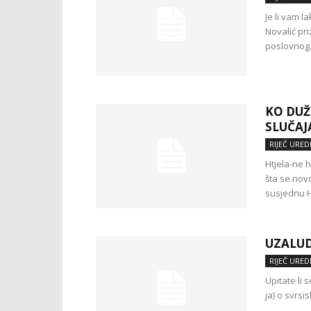
Je li vam l
Novalić pri
poslovnog.
KO DUŽ
SLUČAJ
RIJEČ URED
Htjela-ne 
šta se nov
susjednu Hr
UZALU
RIJEČ URED
Upitate li 
ja) o svrsi