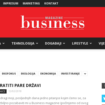
IMPRESUM
MARKETING
KONTAKT
A
TEHNOLOGIJA
DOGAĐAJI
LIFESTYLE
VIJ
Business
EKOFOKUS
EKOLOGIJA
EKONOMIJA
INVESTIRANJE
Magazine
RATITI PARE DRŽAVI
12/02/2018
NICE
dragi moji, posljednjih dana jedno pitanjce kojim ćemo se, za
zbiljno pozabaviti mi u Business magazine (počinjemo od ovog