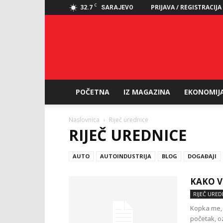
C
32.7
PRIJAVA / REGISTRACIJA
SARAJEVO
POČETNA
IZ MAGAZINA
EKONOMIJ
Naslovnica
Riječ urednice
RIJEČ UREDNICE
AUTO
AUTOINDUSTRIJA
BLOG
DOGAĐAJI
KAKO V
RIJEČ URED
Kopka me, 
početak, o