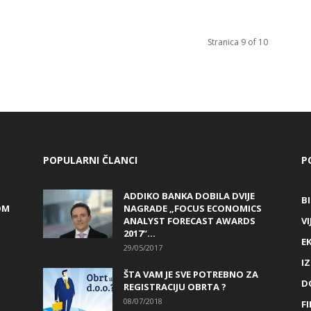
Stranica 9 of 10
POPULARNI ČLANCI
P
ADDIKO BANKA DOBILA DVIJE
B
OM
NAGRADE „FOCUS ECONOMICS
ANALYST FORECAST AWARDS
VI
2017“...
E
29/05/2017
I
ŠTA VAM JE SVE POTREBNO ZA
D
REGISTRACIJU OBRTA ?
08/07/2018
FI