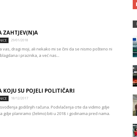
 ZAHTJEV(N)A
29/01/2018
NICE
 vas, dragi moji, ali nekako mi se čini da se nismo pošteno ni
blagdana i praznika, a već nas...
 KOJU SU POJELI POLITIČARI
18/12/2017
NICE
 svođenja godišnjih računa. Podvlačenja crte da vidimo gdje
a gdje planiramo (želimo) biti u 2018. i godinama pred nama.