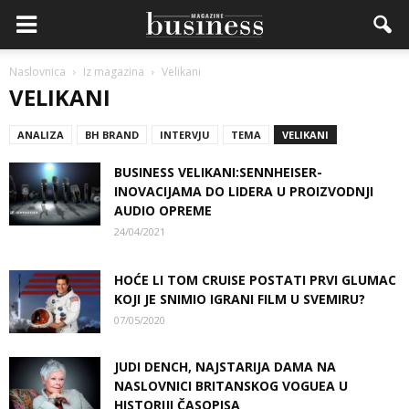
Naslovnica
Iz magazina
Velikani
VELIKANI
ANALIZA
BH BRAND
INTERVJU
TEMA
VELIKANI
BUSINESS VELIKANI:SENNHEISER-
INOVACIJAMA DO LIDERA U PROIZVODNJI
AUDIO OPREME
24/04/2021
HOĆE LI TOM CRUISE POSTATI PRVI GLUMAC
KOJI JE SNIMIO IGRANI FILM U SVEMIRU?
07/05/2020
JUDI DENCH, NAJSTARIJA DAMA NA
NASLOVNICI BRITANSKOG VOGUEA U
HISTORIJI ČASOPISA