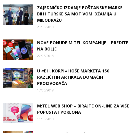
ZAJEDNIČKO IZDANJE POŠTANSKE MARKE
BIH I TURSKE SA MOTIVOM ‘DŽAMIJA U
MILODRAŽU’
29/05/2018
NOVE PONUDE M:TEL KOMPANIJE – PREĐITE
NA BOLJE
22/05/2018
U «BH. KORPI» HOŠE MARKETA 150
RAZLIČITIH ARTIKALA DOMAĆIH
PROIZVOĐAČA
17/05/2018
M:TEL WEB SHOP – BIRAJTE ON-LINE ZA VIŠE
POPUSTA I POKLONA
11/05/2018