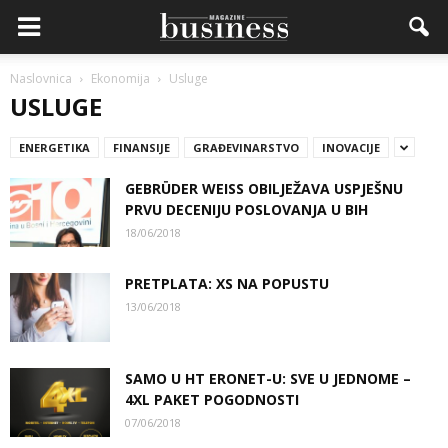
Naslovnica
Ekonomija
Usluge
USLUGE
ENERGETIKA
FINANSIJE
GRAĐEVINARSTVO
INOVACIJE
GEBRÜDER WEISS OBILJEŽAVA USPJEŠNU
PRVU DECENIJU POSLOVANJA U BIH
18/06/2018
PRETPLATA: XS NA POPUSTU
13/06/2018
SAMO U HT ERONET-U: SVE U JEDNOME –
4XL PAKET POGODNOSTI
07/06/2018