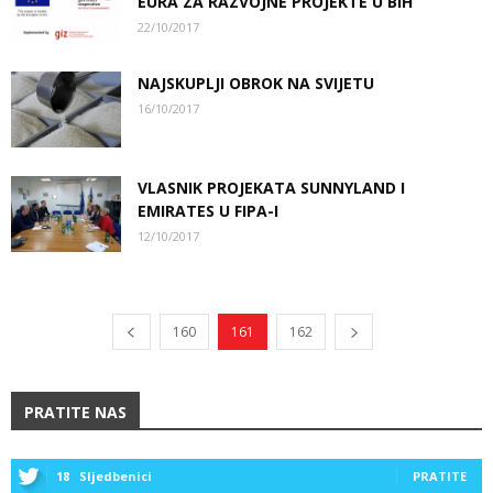
EURA ZA RAZVOJNE PROJEKTE U BIH
22/10/2017
NAJSKUPLJI OBROK NA SVIJETU
16/10/2017
VLASNIK PROJEKATA SUNNYLAND I
EMIRATES U FIPA-I
12/10/2017
160
161
162
PRATITE NAS
18
Sljedbenici
PRATITE