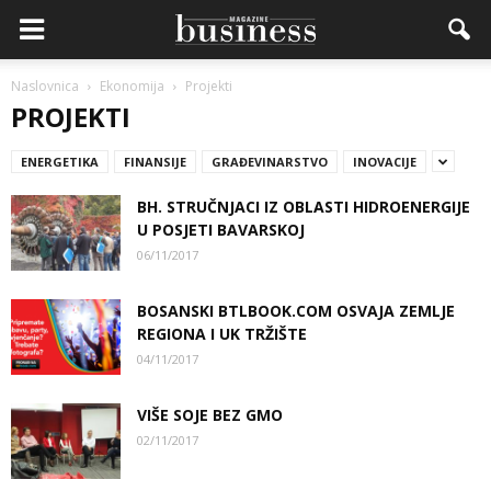
Naslovnica
Ekonomija
Projekti
PROJEKTI
ENERGETIKA
FINANSIJE
GRAĐEVINARSTVO
INOVACIJE
BH. STRUČNJACI IZ OBLASTI HIDROENERGIJE
U POSJETI BAVARSKOJ
06/11/2017
BOSANSKI BTLBOOK.COM OSVAJA ZEMLJE
REGIONA I UK TRŽIŠTE
04/11/2017
VIŠE SOJE BEZ GMO
02/11/2017