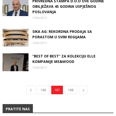
PRIVREDNA ŠTAMPA D.O.O OVE GODINE
OBILJEŽAVA 45 GODINA USPJEŠNOG
POSLOVANJA
17/02/2017
SIKA AG: REKORDNA PRODAJA SA
PORASTOM U SVIM REGIJAMA
13/02/2017
“BEST OF BEST” ZA KOLEKCIJU ELLE
KOMPANIJE MS&WOOD
13/02/2017
186
187
188
PRATITE NAS