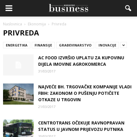
Naslovnica
Ekonomija
Privreda
PRIVREDA
ENERGETIKA
FINANSIJE
GRAĐEVINARSTVO
INOVACIJE
AC FOOD IZVRŠIO UPLATU ZA KUPOVINU
DIJELA IMOVINE AGROKOMERCA
31/03/2017
NAJVEĆE BH. TRGOVAČKE KOMPANIJE VLADI
FBIH: ZAKONOM O PUŠENJU POTIČETE
OTKAZE U TRGOVIN
21/03/2017
CENTROTRANS OČEKUJE RAVNOPRAVAN
STATUS U JAVNOM PRIJEVOZU PUTNIKA
20/03/2017