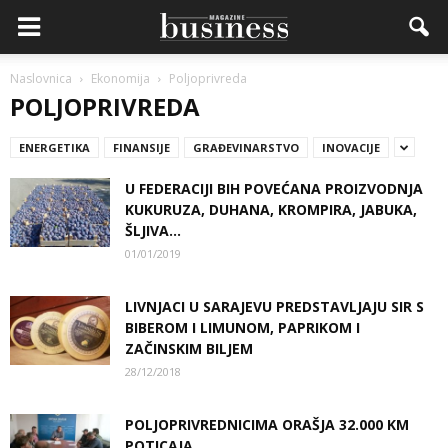
Naslovnica
Ekonomija
Poljoprivreda
POLJOPRIVREDA
ENERGETIKA
FINANSIJE
GRAĐEVINARSTVO
INOVACIJE
U FEDERACIJI BIH POVEĆANA PROIZVODNJA
KUKURUZA, DUHANA, KROMPIRA, JABUKA,
ŠLJIVA…
01/01/2019
LIVNJACI U SARAJEVU PREDSTAVLJAJU SIR S
BIBEROM I LIMUNOM, PAPRIKOM I
ZAČINSKIM BILJEM
28/12/2018
POLJOPRIVREDNICIMA ORAŠJA 32.000 KM
POTICAJA