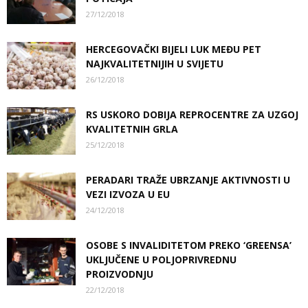
27/12/2018
HERCEGOVAČKI BIJELI LUK MEĐU PET
NAJKVALITETNIJIH U SVIJETU
26/12/2018
RS USKORO DOBIJA REPROCENTRE ZA UZGOJ
KVALITETNIH GRLA
25/12/2018
PERADARI TRAŽE UBRZANJE AKTIVNOSTI U
VEZI IZVOZA U EU
24/12/2018
OSOBE S INVALIDITETOM PREKO ‘GREENSA’
UKLJUČENE U POLJOPRIVREDNU
PROIZVODNJU
22/12/2018