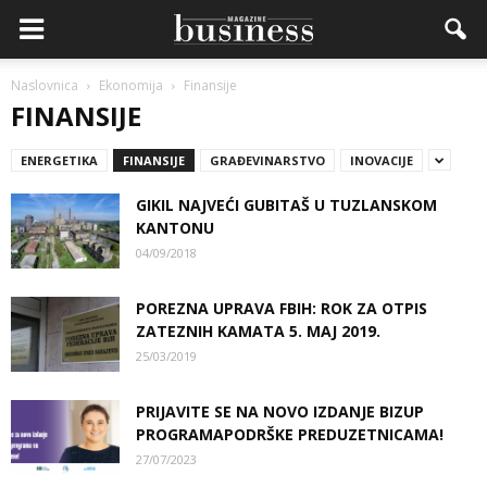
Naslovnica
Ekonomija
Finansije
FINANSIJE
ENERGETIKA
FINANSIJE
GRAĐEVINARSTVO
INOVACIJE
GIKIL NAJVEĆI GUBITAŠ U TUZLANSKOM
KANTONU
04/09/2018
POREZNA UPRAVA FBIH: ROK ZA OTPIS
ZATEZNIH KAMATA 5. MAJ 2019.
25/03/2019
PRIJAVITE SE NA NOVO IZDANJE BIZUP
PROGRAMAPODRŠKE PREDUZETNICAMA!
27/07/2023