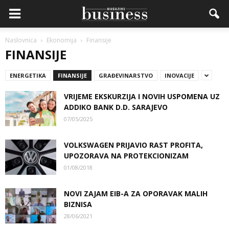
Naslovnica
Ekonomija
Finansije
FINANSIJE
ENERGETIKA
FINANSIJE
GRAĐEVINARSTVO
INOVACIJE
VRIJEME EKSKURZIJA I NOVIH USPOMENA UZ
ADDIKO BANK D.D. SARAJEVO
07/05/2025
VOLKSWAGEN PRIJAVIO RAST PROFITA,
UPOZORAVA NA PROTEKCIONIZAM
01/08/2018
NOVI ZAJAM EIB-A ZA OPORAVAK MALIH
BIZNISA
28/06/2021