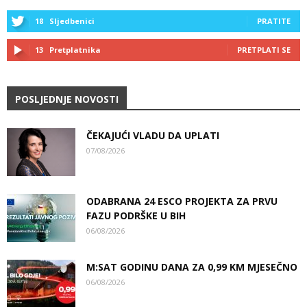
18
Sljedbenici
PRATITE
13
Pretplatnika
PRETPLATI SE
POSLJEDNJE NOVOSTI
ČEKAJUĆI VLADU DA UPLATI
07/08/2026
ODABRANA 24 ESCO PROJEKTA ZA PRVU
FAZU PODRŠKE U BIH
06/08/2026
M:SAT GODINU DANA ZA 0,99 KM MJESEČNO
06/08/2026