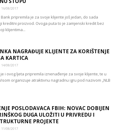
NU STOPU
16/08/2017
Bank pripremila je za svoje klijente još jedan, do sada
ji kreditni proizvod. Ovoga puta to je zamjenski kredit bez
ji klijentima...
NKA NAGRAĐUJE KLIJENTE ZA KORIŠTENJE
SA KARTICA
14/08/2017
e i ovog ljeta pripremila iznenađenje za svoje klijente, te u
 Visom organizuje atraktivnu nagradnu igru pod nazivom „NLB
NJE POSLODAVACA FBIH: NOVAC DOBIJEN
RINŠKOG DUGA ULOŽITI U PRIVREDU I
TRUKTURNE PROJEKTE
11/08/2017