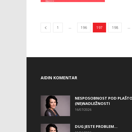
...
...
1
196
197
198
AIDIN KOMENTAR
NESPOSOBNOST POD PLAŠT
(NE)NADLEŽNOSTI
16/07/2026
DUG JESTE PROBLEM…