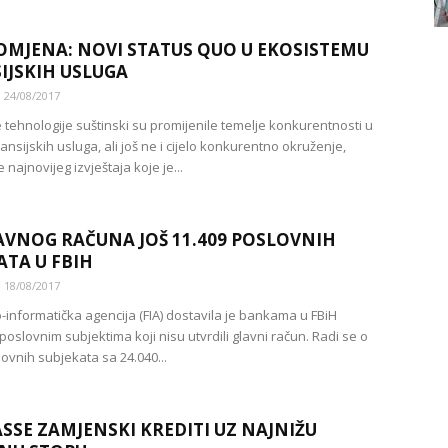
OMJENA: NOVI STATUS QUO U EKOSISTEMU
IJSKIH USLUGA
24/08/2017
e tehnologije suštinski su promijenile temelje konkurentnosti u
ansijskih usluga, ali još ne i cijelo konkurentno okruženje,
e najnovijeg izvještaja koje je...
AVNOG RAČUNA JOŠ 11.409 POSLOVNIH
ATA U FBIH
18/08/2017
o-informatička agencija (FIA) dostavila je bankama u FBiH
oslovnim subjektima koji nisu utvrdili glavni račun. Radi se o
ovnih subjekata sa 24.040...
SSE ZAMJENSKI KREDITI UZ NAJNIŽU