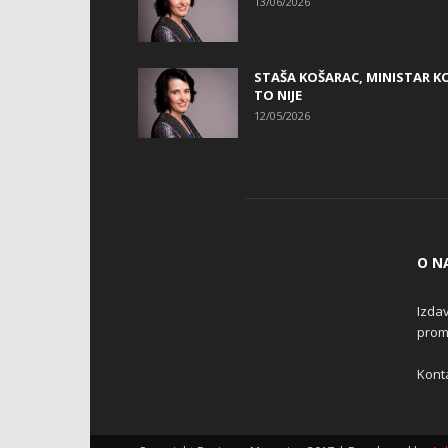
13/06/2026
STAŠA KOŠARAC, MINISTAR KO
TO NIJE
12/05/2026
O N
Izdav
promo
Konta