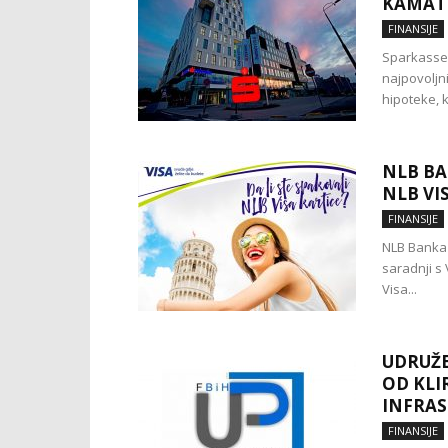
KAMAT
FINANSIJE
Sparkasse 
najpovoljni
hipoteke, ko
NLB BA
NLB VI
FINANSIJE
NLB Banka j
saradnji s
Visa...
UDRUŽE
OD KLI
INFRAS
FINANSIJE