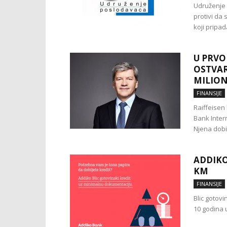
Udruženje 
protivi da 
koji pripada
U PRVO
OSTVAR
MILION
FINANSIJE
Raiffeisen
Bank Intern
Njena dobit
ADDIKO
KM
FINANSIJE
Blic gotovi
10 godina 