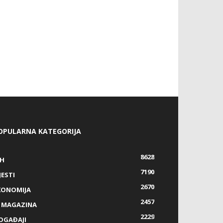
OPULARNA KATEGORIJA
8628
IH
7190
JESTI
2670
KONOMIJA
2457
Z MAGAZINA
2229
OGAĐAJI