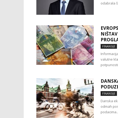
odabrala še
EVROPS
NIŠTAV
PROGL
FINANSIJE
Informacij
valutne kl
potpunosti 
DANSKA
PODUZ
FINANSIJE
Danska eko
odmah posli
podacima..