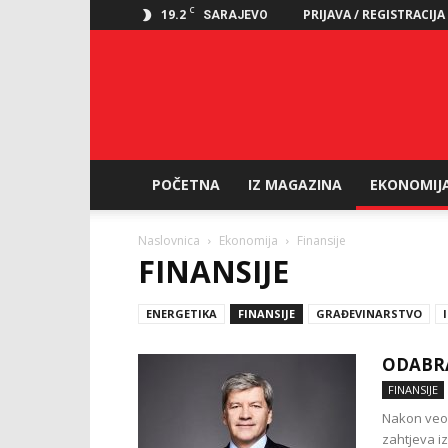
C
19.2
PRIJAVA / REGISTRACIJA
SARAJEVO
POČETNA
IZ MAGAZINA
EKONOMIJ
Naslovnica
Ekonomija
Finansije
FINANSIJE
ENERGETIKA
FINANSIJE
GRAĐEVINARSTVO
ODABRA
FINANSIJE
Nakon veom
zahtjeva iz