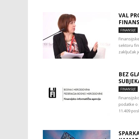
VAL PR
FINANS
FINANSIJE
Finansijsk
sektoru fin
zaključak j
BEZ GL
SUBJEK
FINANSIJE
Finansijsk
podatke o p
11.409 posl
SPARKA