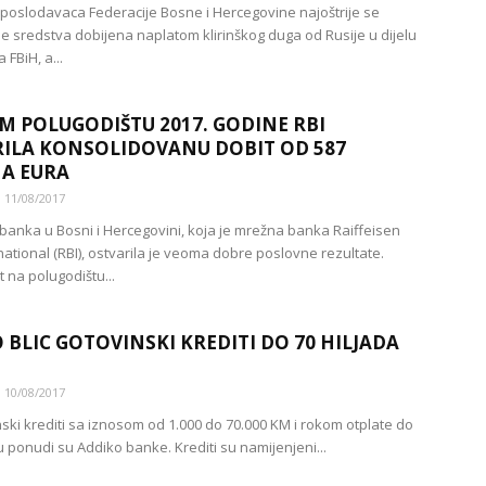
poslodavaca Federacije Bosne i Hercegovine najoštrije se
se sredstva dobijena naplatom klirinškog duga od Rusije u dijelu
 FBiH, a...
M POLUGODIŠTU 2017. GODINE RBI
ILA KONSOLIDOVANU DOBIT OD 587
A EURA
11/08/2017
 banka u Bosni i Hercegovini, koja je mrežna banka Raiffeisen
ational (RBI), ostvarila je veoma dobre poslovne rezultate.
 na polugodištu...
 BLIC GOTOVINSKI KREDITI DO 70 HILJADA
10/08/2017
nski krediti sa iznosom od 1.000 do 70.000 KM i rokom otplate do
u ponudi su Addiko banke. Krediti su namijenjeni...