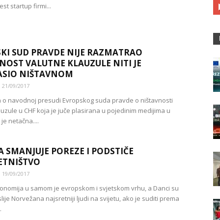
st startup firmi...
KI SUD PRAVDE NIJE RAZMATRAO
NOST VALUTNE KLAUZULE NITI JE
ASIO NIŠTAVNOM
21/09/2017
a o navodnoj presudi Evropskog suda pravde o ništavnosti
auzule u CHF koja je juče plasirana u pojedinim medijima u
je netačna....
 SMANJUJE POREZE I PODSTIČE
ETNIŠTVO
19/09/2017
nomija u samom je evropskom i svjetskom vrhu, a Danci su
je Norvežana najsretniji ljudi na svijetu, ako je suditi prema
.