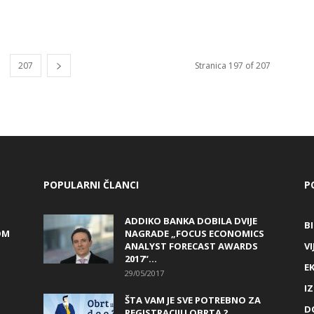
207
Stranica 197 of 207
POPULARNI ČLANCI
P
ADDIKO BANKA DOBILA DVIJE
B
OM
NAGRADE „FOCUS ECONOMICS
ANALYST FORECAST AWARDS
VI
2017“...
E
29/05/2017
I
ŠTA VAM JE SVE POTREBNO ZA
D
REGISTRACIJU OBRTA ?