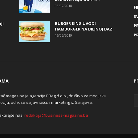
08/07/2018
FI
SV
BURGER KING UVODI
JI
P
HAMBURGER NA BILJNOJ BAZI
P
16/05/2019
AMA
P
ač magazina je agencija PRag d.o.o., društvo za medijsku
ciju, odnose sa javnošću i marketing iz Sarajeva.
ktirajte nas:
redakcija@business-magazine.ba