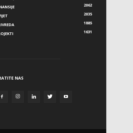
2062
NANSIJE
2035
IJET
1885
RIVREDA
1631
ROJEKTI
RATITE NAS