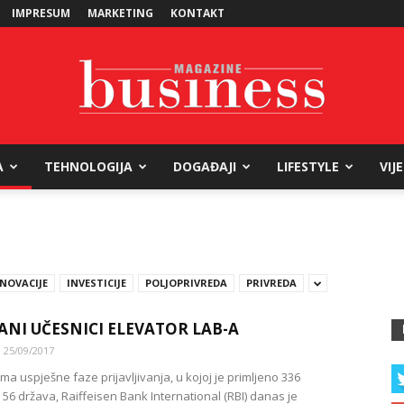
IMPRESUM
MARKETING
KONTAKT
A
TEHNOLOGIJA
DOGAĐAJI
LIFESTYLE
VIJ
Business
INOVACIJE
INVESTICIJE
POLJOPRIVREDA
PRIVREDA
Magazine
NI UČESNICI ELEVATOR LAB-A
25/09/2017
a uspješne faze prijavljivanja, u kojoj je primljeno 336
 56 država, Raiffeisen Bank International (RBI) danas je