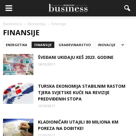
Naslovnica
Ekonomija
Finansije
FINANSIJE
ENERGETIKA
FINANSIJE
GRAĐEVINARSTVO
INOVACIJE
ŠVEĐANI UKIDAJU KEŠ 2023. GODINE
14/10/2017
TURSKA EKONOMIJA STABILNIM RASTOM
TJERA SVJETSKE KUĆE NA REVIZIJE
PREDVIĐENIH STOPA
13/10/2017
KLADIONIČARI UTAJILI 80 MILIONA KM
POREZA NA DOBITKE!
12/10/2017