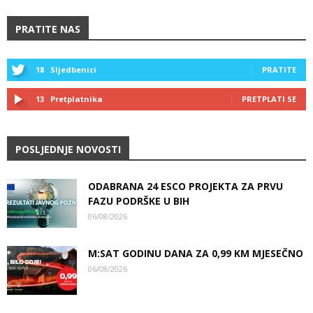
PRATITE NAS
18
Sljedbenici
PRATITE
13
Pretplatnika
PRETPLATI SE
POSLJEDNJE NOVOSTI
ODABRANA 24 ESCO PROJEKTA ZA PRVU
FAZU PODRŠKE U BIH
06/08/2026
M:SAT GODINU DANA ZA 0,99 KM MJESEČNO
06/08/2026