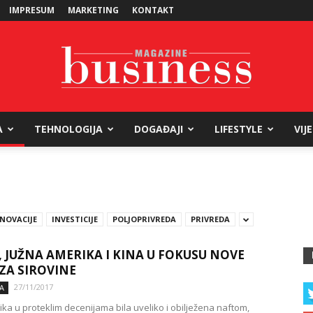
IMPRESUM
MARKETING
KONTAKT
A
TEHNOLOGIJA
DOGAĐAJI
LIFESTYLE
VIJ
Business
INOVACIJE
INVESTICIJE
POLJOPRIVREDA
PRIVREDA
Magazine
, JUŽNA AMERIKA I KINA U FOKUSU NOVE
ZA SIROVINE
27/11/2017
A
tika u proteklim decenijama bila uveliko i obilježena naftom,