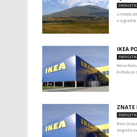
ENERGETIK
U hotelu B
o izgradnji
IKEA P
ENERGETIK
Nova Ikein
koštala je 
ZNATE 
ENERGETIK
Ikea Grupa
avgusta ove