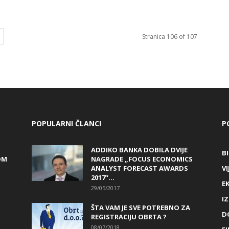
Stranica 106 of 107
POPULARNI ČLANCI
P
ADDIKO BANKA DOBILA DVIJE
B
OM
NAGRADE „FOCUS ECONOMICS
ANALYST FORECAST AWARDS
VI
2017“...
E
29/05/2017
I
ŠTA VAM JE SVE POTREBNO ZA
D
REGISTRACIJU OBRTA ?
08/07/2018