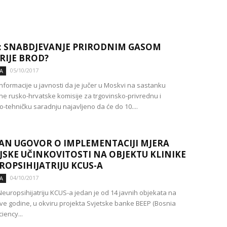
: SNABDJEVANJE PRIRODNIM GASOM
RIJE BROD?
05/10/2017
A
formacije u javnosti da je jučer u Moskvi na sastanku
e rusko-hrvatske komisije za trgovinsko-privrednu i
-tehničku saradnju najavljeno da će do 10....
AN UGOVOR O IMPLEMENTACIJI MJERA
JSKE UČINKOVITOSTI NA OBJEKTU KLINIKE
ROPSIHIJATRIJU KCUS-A
04/10/2017
A
 Neuropsihijatriju KCUS-a jedan je od 14 javnih objekata na
ve godine, u okviru projekta Svjetske banke BEEP (Bosnia
ciency...