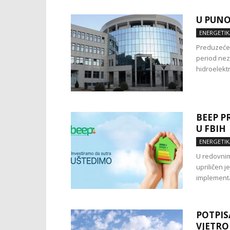
U PUNO
ENERGETIK
Preduzeće 
period nez
hidroelekt
BEEP P
U FBIH
ENERGETIK
U redovnim
upriličen 
implementac
POTPIS
VJETRO