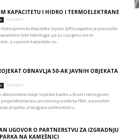
M KAPACITETU I HIDRO I TERMOELEKTRANE
15/11/2017
A
Elektroprivreda Republike Srpske (ERS) uspješno je prevazišlo
apamćeno loše hidrologije, pa su u pogonu sve tri
rane, a u punom kapacitetu su...
ROJEKAT OBNAVLJA 50-AK JAVNIH OBJEKATA
13/11/2017
A
 aktivnostima misije Svjetske banke u Bosni i Hercegovini,
je posjet Ministarstvu prostornog uređenja FBiH, a povodom
ije projekta „Energijska učinkovitost u...
AN UGOVOR O PARTNERSTVU ZA IZGRADNJU
PARKA NA KAMEŠNICI