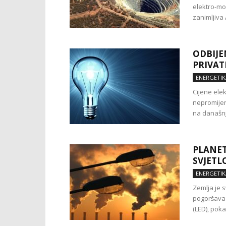
elektro-mob
zanimljiva A
ODBIJE
PRIVAT
ENERGETIK
Cijene elek
nepromijen
na današnjo
PLANET
SVJETL
ENERGETIK
Zemlja je 
pogoršava 
(LED), poka