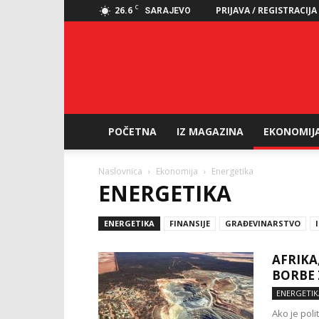
C
26.6
PRIJAVA / REGISTRACIJA
SARAJEVO
POČETNA
IZ MAGAZINA
EKONOMIJ
Naslovnica
Ekonomija
Energetika
ENERGETIKA
ENERGETIKA
FINANSIJE
GRAĐEVINARSTVO
AFRIKA
BORBE 
ENERGETIK
Ako je poli