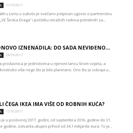
31/10/2017
A
&M u Livnu u subotu je svečano potpisan ugovor o partnerstvu
 „VE Široka Draga“ i početku istražnih radova potrebnih za...
ONOVO IZNENADILA: DO SADA NEVIĐENO…
24/10/2017
A
a prodavnica je jedinstvena u njenom lancu širom svijeta, a
dvostruko više nego što je bilo planirano. Ono što je izdvaja u...
LI ČEGA IKEA IMA VIŠE OD ROBNIH KUĆA?
11/10/2017
A
 je u poslovnoj 2017. godini, od septembra 2016. godine do 31.
 godine, ostvarila ukupni prihod od 34,1 milijarde eura. To je...