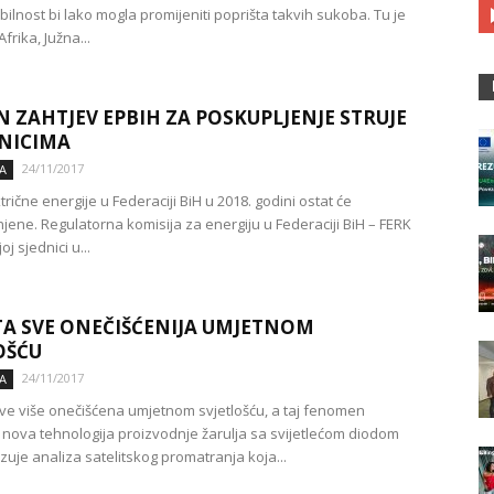
ilnost bi lako mogla promijeniti poprišta takvih sukoba. Tu je
frika, Južna...
N ZAHTJEV EPBIH ZA POSKUPLJENJE STRUJE
NICIMA
24/11/2017
A
trične energije u Federaciji BiH u 2018. godini ostat će
jene. Regulatorna komisija za energiju u Federaciji BiH – FERK
j sjednici u...
A SVE ONEČIŠĆENIJA UMJETNOM
OŠĆU
24/11/2017
A
sve više onečišćena umjetnom svjetlošću, a taj fenomen
nova tehnologija proizvodnje žarulja sa svijetlećom diodom
zuje analiza satelitskog promatranja koja...