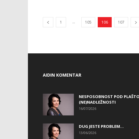
...
1
105
106
107
AIDIN KOMENTAR
NESPOSOBNOST POD PLAŠT
(NE)NADLEŽNOSTI
16/07/2026
DUG JESTE PROBLEM…
13/06/2026