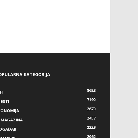
OPULARNA KATEGORIJA
8628
IH
7190
JESTI
2670
KONOMIJA
2457
Z MAGAZINA
2229
OGAĐAJI
2062