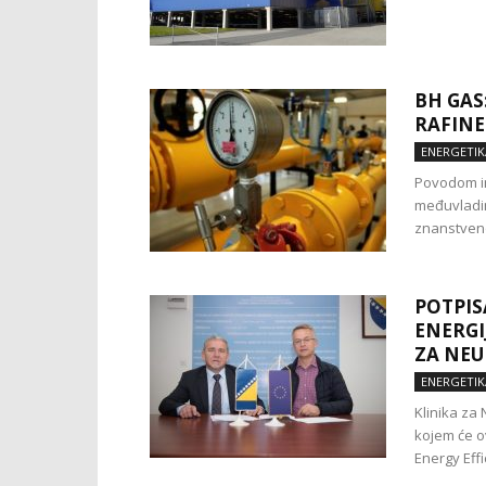
BH GAS
RAFINE
ENERGETIK
Povodom in
međuvladin
znanstveno
POTPIS
ENERGI
ZA NEU
ENERGETIK
Klinika za
kojem će o
Energy Effi