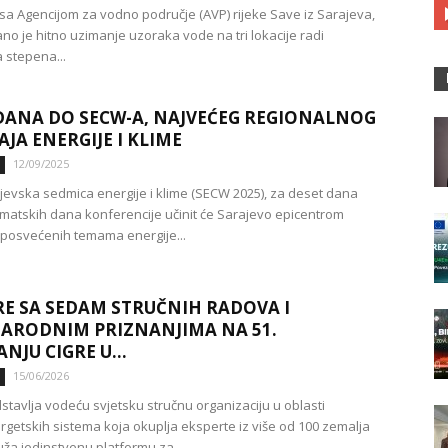
 sa Agencijom za vodno područje (AVP) rijeke Save iz Sarajeva,
no je hitno uzimanje uzoraka vode na tri lokacije radi
 stepena...
DANA DO SECW-A, NAJVEĆEG REGIONALNOG
JA ENERGIJE I KLIME
12/09/2025
jevska sedmica energije i klime (SECW 2025), za deset dana
ematskih dana konferencije učinit će Sarajevo epicentrom
posvećenih temama energije...
RE SA SEDAM STRUČNIH RADOVA I
ARODNIM PRIZNANJIMA NA 51.
NJU CIGRE U...
15/06/2026
stavlja vodeću svjetsku stručnu organizaciju u oblasti
rgetskih sistema koja okuplja eksperte iz više od 100 zemalja
ruža jedinstvenu platformu za...