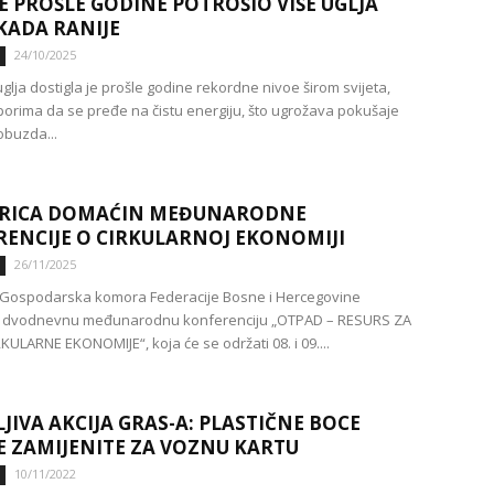
 JE PROŠLE GODINE POTROŠIO VIŠE UGLJA
KADA RANIJE
24/10/2025
lja dostigla je prošle godine rekordne nivoe širom svijeta,
orima da se pređe na čistu energiju, što ugrožava pokušaje
obuzda...
RICA DOMAĆIN MEĐUNARODNE
ENCIJE O CIRKULARNOJ EKONOMIJI
26/11/2025
/Gospodarska komora Federacije Bosne i Hercegovine
e dvodnevnu međunarodnu konferenciju „OTPAD – RESURS ZA
ULARNE EKONOMIJE“, koja će se održati 08. i 09....
JIVA AKCIJA GRAS-A: PLASTIČNE BOCE
 ZAMIJENITE ZA VOZNU KARTU
10/11/2022