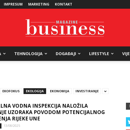
IMPRESUM
MARKETING
KONTAKT
A
TEHNOLOGIJA
DOGAĐAJI
LIFESTYLE
VIJ
Business
EKOFOKUS
EKOLOGIJA
EKONOMIJA
INVESTIRANJE
Magazine
LNA VODNA INSPEKCIJA NALOŽILA
NJE UZORAKA POVODOM POTENCIJALNOG
NJA RIJEKE UNE
13/08/2025