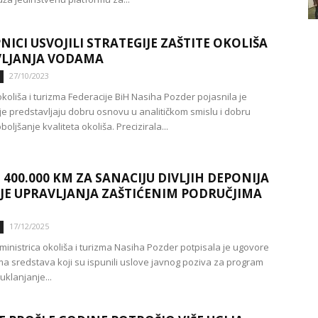
NICI USVOJILI STRATEGIJE ZAŠTITE OKOLIŠA
VLJANJA VODAMA
27/10/2023
okoliša i turizma Federacije BiH Nasiha Pozder pojasnila je
ije predstavljaju dobru osnovu u analitičkom smislu i dobru
oljšanje kvaliteta okoliša. Precizirala...
D 400.000 KM ZA SANACIJU DIVLJIH DEPONIJA
NJE UPRAVLJANJA ZAŠTIĆENIM PODRUČJIMA
17/12/2025
ministrica okoliša i turizma Nasiha Pozder potpisala je ugovore
ima sredstava koji su ispunili uslove javnog poziva za program
 uklanjanje...