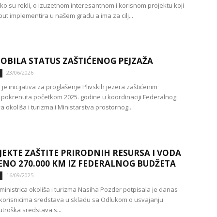
ako su rekli, o izuzetnom interesantnom i korisnom projektu koji
put implementira u našem gradu a ima za cilj...
DOBILA STATUS ZAŠTIĆENOG PEJZAŽA
23/06/2026
e inicijativa za proglašenje Plivskih jezera zaštićenim
pokrenuta početkom 2025. godine u koordinaciji Federalnog
a okoliša i turizma i Ministarstva prostornog...
JEKTE ZAŠTITE PRIRODNIH RESURSA I VODA
ENO 270.000 KM IZ FEDERALNOG BUDŽETA
16/09/2025
ministrica okoliša i turizma Nasiha Pozder potpisala je danas
korisnicima sredstava u skladu sa Odlukom o usvajanju
troška sredstava s...