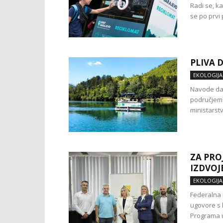
Radi se, k
se po prvi 
PLIVA 
EKOLOGIJA
Navode da j
područjem 
ministarstv
ZA PRO
IZDVOJ
EKOLOGIJA
Federalna 
ugovore s 
Programa u