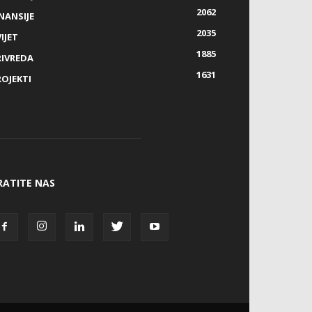
2062
NANSIJE
2035
IJET
1885
RIVREDA
1631
ROJEKTI
RATITE NAS