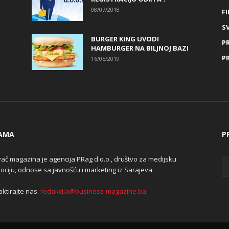
08/07/2018
FI
SV
BURGER KING UVODI
P
HAMBURGER NA BILJNOJ BAZI
P
16/05/2019
AMA
P
ač magazina je agencija PRag d.o.o., društvo za medijsku
ciju, odnose sa javnošću i marketing iz Sarajeva.
ktirajte nas:
redakcija@business-magazine.ba