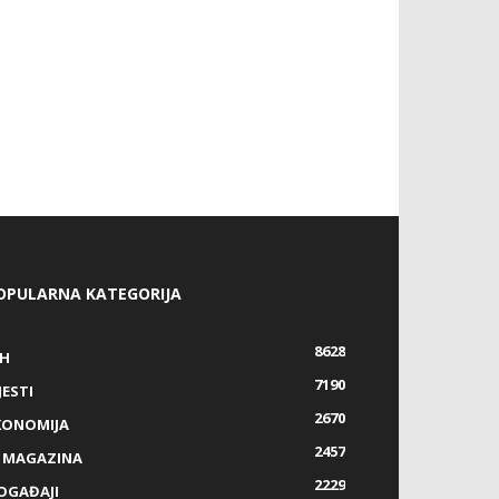
OPULARNA KATEGORIJA
8628
IH
7190
JESTI
2670
KONOMIJA
2457
Z MAGAZINA
2229
OGAĐAJI