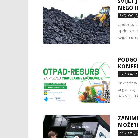
SVIJET
NEGO I
EKOLOGIJA
Upotreba ug
uprkos nap
svijeta da 
PODGO
KONFER
EKOLOGIJA
Privredna
organizuj
RAZVOJ CIRK
ZANIML
MOŽETE
EKOLOGIJA