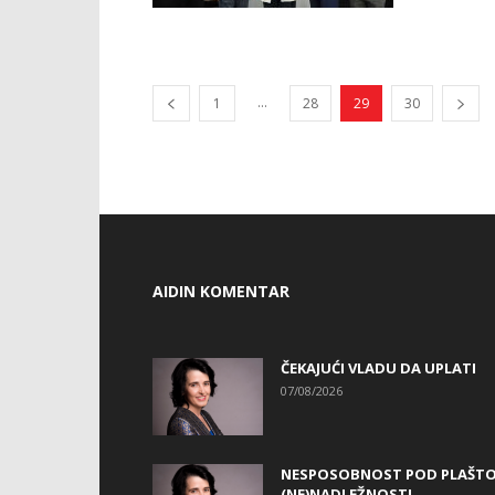
...
1
28
29
30
AIDIN KOMENTAR
ČEKAJUĆI VLADU DA UPLATI
07/08/2026
NESPOSOBNOST POD PLAŠT
(NE)NADLEŽNOSTI