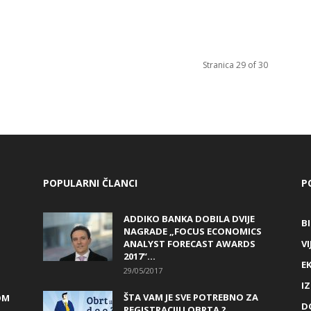
Stranica 29 of 30
POPULARNI ČLANCI
P
ADDIKO BANKA DOBILA DVIJE
B
NAGRADE „FOCUS ECONOMICS
ANALYST FORECAST AWARDS
VI
2017“...
E
29/05/2017
I
ŠTA VAM JE SVE POTREBNO ZA
OM
D
REGISTRACIJU OBRTA ?