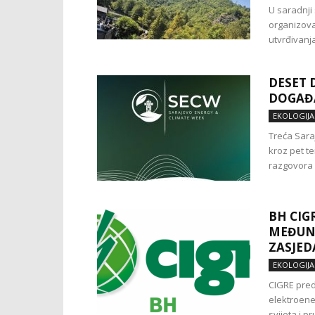
U saradnji
organizova
utvrđivanja
DESET 
DOGAĐA
EKOLOGIJA
Treća Sara
kroz pet t
razgovora 
BH CIG
MEĐUN
ZASJEDA
EKOLOGIJA
CIGRE pred
elektroene
svijeta i p