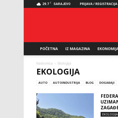
C
29.7
PRIJAVA / REGISTRACIJA
SARAJEVO
POČETNA
IZ MAGAZINA
EKONOMIJ
Naslovnica
Ekologija
EKOLOGIJA
AUTO
AUTOINDUSTRIJA
BLOG
DOGAĐAJI
FEDERA
UZIMA
ZAGAĐE
EKOLOGIJA