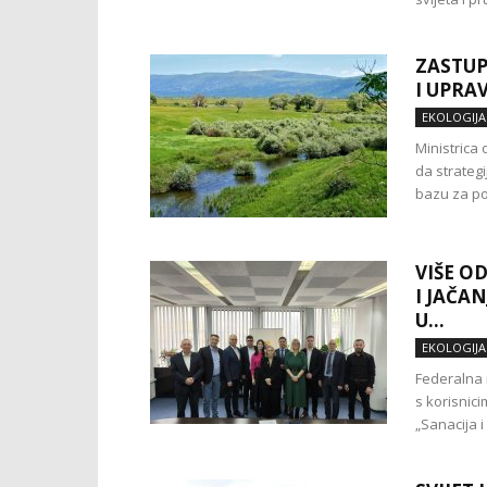
ZASTUP
I UPRA
EKOLOGIJA
Ministrica 
da strateg
bazu za pob
VIŠE O
I JAČA
U...
EKOLOGIJA
Federalna 
s korisnic
„Sanacija i