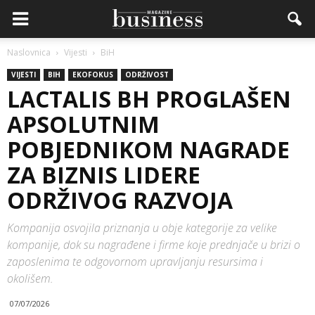
Naslovnica
Vijesti
BiH
VIJESTI
BIH
EKOFOKUS
ODRŽIVOST
LACTALIS BH PROGLAŠEN
APSOLUTNIM
POBJEDNIKOM NAGRADE
ZA BIZNIS LIDERE
ODRŽIVOG RAZVOJA
Kompanija osvojila priznanja u obje kategorije za velike
kompanije, dok su nagrađene i firme koje prednjače u brizi o
zaposlenima te odgovornom upravljanju resursima i
okolišem.
07/07/2026