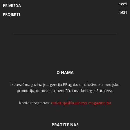
1885
PRIVREDA
1631
PROJEKTI
O NAMA
Izdavač magazina je agencija PRag d.o.o., društvo za medijsku
promociju, odnose sa javnošću i marketing iz Sarajeva.
Kontaktirajte nas:
redakcija@business-magazine.ba
PRATITE NAS