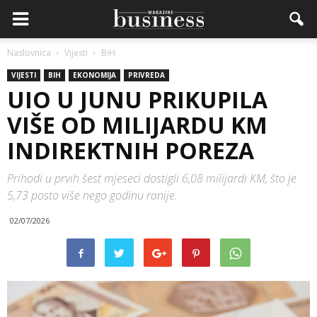
Naslovnica
Vijesti
BiH
VIJESTI
BIH
EKONOMIJA
PRIVREDA
UIO U JUNU PRIKUPILA
VIŠE OD MILIJARDU KM
INDIREKTNIH POREZA
Prihodi u prvih šest mjeseci dostigli 6,08 milijardi KM, što je
5,73 posto više nego godinu ranije.
02/07/2026