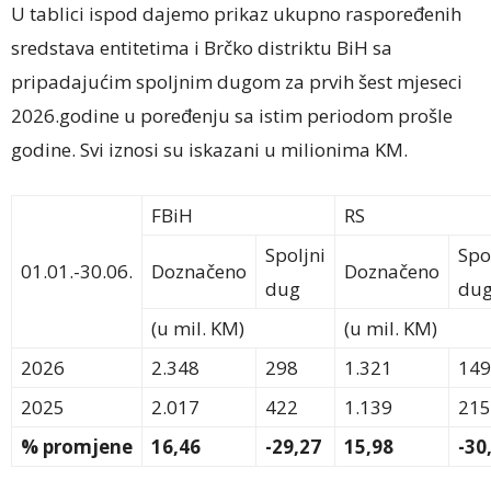
U tablici ispod dajemo prikaz ukupno raspoređenih
sredstava entitetima i Brčko distriktu BiH sa
pripadajućim spoljnim dugom za prvih šest mjeseci
2026.godine u poređenju sa istim periodom prošle
godine. Svi iznosi su iskazani u milionima KM.
FBiH
RS
Spoljni
Spo
01.01.-30.06.
Doznačeno
Doznačeno
dug
du
(u mil. KM)
(u mil. KM)
2026
2.348
298
1.321
149
2025
2.017
422
1.139
215
% promjene
16,46
-29,27
15,98
-30