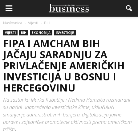
Naslovnica
Vijesti
BiH
VIJESTI
BIH
EKONOMIJA
INVESTICIJE
FIPA I AMCHAM BIH
JAČAJU SARADNJU ZA
PRIVLAČENJE AMERIČKIH
INVESTICIJA U BOSNU I
HERCEGOVINU
Na sastanku Marka Kubatlije i Nedima Hamzića razmatrani
su načini unapređenja investicijske klime, uključujući
smanjenje administrativnih barijera, digitalizaciju javne
uprave i zajedničke promotivne aktivnosti prema američkom
tržištu.