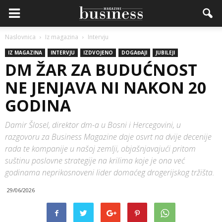
Naslovnica
Iz magazina
Intervju
IZ MAGAZINA
INTERVJU
IZDVOJENO
DOGAĐAJI
JUBILEJI
DM ŽAR ZA BUDUĆNOST
NE JENJAVA NI NAKON 20
GODINA
Damir Šlosel, direktor dm-a u Bosni i Hercegovini, u
razgovoru za Business Magazine daje osvrt na dvije decenije
rada te kompanije u našoj zemlji, objašnjavajući pritom
suštinu poslovne strategije na krilima koje je ona već
godinama neprikosnoveni lider domaćeg drogerijskog tržišta.
29/06/2026