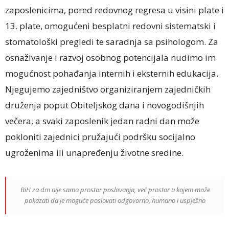
zaposlenicima, pored redovnog regresa u visini plate i
13. plate, omogućeni besplatni redovni sistematski i
stomatološki pregledi te saradnja sa psihologom. Za
osnaživanje i razvoj osobnog potencijala nudimo im
mogućnost pohađanja internih i eksternih edukacija.
Njegujemo zajedništvo organiziranjem zajedničkih
druženja poput Obiteljskog dana i novogodišnjih
večera, a svaki zaposlenik jedan radni dan može
pokloniti zajednici pružajući podršku socijalno
ugroženima ili unapređenju životne sredine.
BiH za dm nije samo prostor poslovanja, već prostor u kojem može
pokazati da je moguće poslovati odgovorno, humano i uspješno