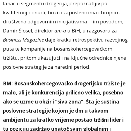
lanac u segmentu drogerija, prepoznatljiv po
kvalitetnoj ponudi, brizi o zaposlenicima i brojnim
društveno odgovornim inicijativama. Tim povodom,
Damir Šlosel, direktor
dm-a
u BiH, u razgovoru za
Business Magazine
daje kratku retrospektivu razvojnog
puta te kompanije na bosanskohercegovačkom
tržištu, pritom ukazujući i na ključne odrednice njene
poslovne strategije za naredni period.
BM:
B
osanskohercegovačko
drogerijsko tržište je
malo, ali je konkurencija prilično velika, posebno
ako se uzme u obzir i “siva zona”. Šta je suština
poslovne strategije kojom je dm u takvom
ambijentu za kratko vrijeme postao tržišni lider i
tu poziciju zadržao unatoč svim globalnim i