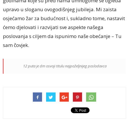
godinama koje su pred nama umnogome se ogleda
upravo u sloganu ovogodišnjeg jubileja. Mi zaista
osjećamo žar za budućnost i, sukladno tome, nastavit
ćemo djelovati i razvijati sve aspekte našega
poslovanja s ciljem da ispunimo naše obećanje – Tu
sam čovjek.
12 puta je dm osvoji titulu najpoželjnijeg poslodavca