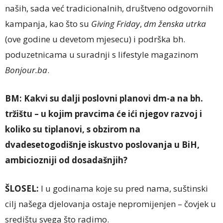
naših, sada već tradicionalnih, društveno odgovornih
kampanja, kao što su
Giving Friday
,
dm ženska utrka
(ove godine u devetom mjesecu) i podrška bh.
poduzetnicama u suradnji s lifestyle magazinom
Bonjour.ba
.
BM:
Kakvi su dalji
poslovni
planovi dm-a na bh.
tržištu – u kojim pravcima će ići njegov razvoj i
koliko su
ti
planovi, s obzirom na
dvadesetogodišnje iskustvo poslovanja u BiH,
ambiciozniji od dosadašnjih?
ŠLOSEL:
I u godinama koje su pred nama, suštinski
cilj našega djelovanja ostaje nepromijenjen – čovjek u
središtu svega što radimo.