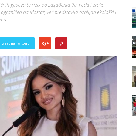
nih gasova te rizik od zagađenja tla, voda i zraka
graničen na Mostar, već predstavlja ozbiljan ekološki i
inu.
Tweet na Twitteru!