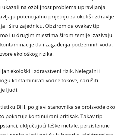
 ukazali na ozbiljnost problema upravljanja
ljaju potencijalnu prijetnju za okoliš i zdravlje
ja i širu zajednicu. Obzirom da ovakav tip
amo i u drugim mjestima širom zemlje izazivaju
 kontaminacije tla i zagađenja podzemnih voda,
zvore ekološkog rizika.
an ekološki i zdravstveni rizik. Nelegalni i
ogu kontaminirati vodne tokove, narušiti
je ljudi.
istiku BiH, po glavi stanovnika se proizvode oko
 pokazuje kontinuirani pritisak. Takav tip
stanci, uključujući teške metale, perzistentne
ao i spojeve koji potiču iz baterija, elektronskog