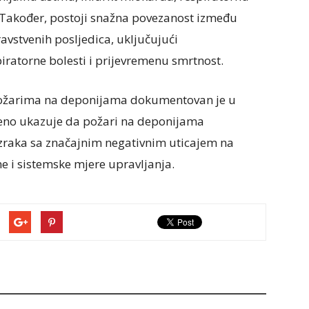
. Također, postoji snažna povezanost između
ravstvenih posljedica, uključujući
iratorne bolesti i prijevremenu smrtnost.
ožarima na deponijama dokumentovan je u
eno ukazuje da požari na deponijama
 zraka sa značajnim negativnim uticajem na
itne i sistemske mjere upravljanja.