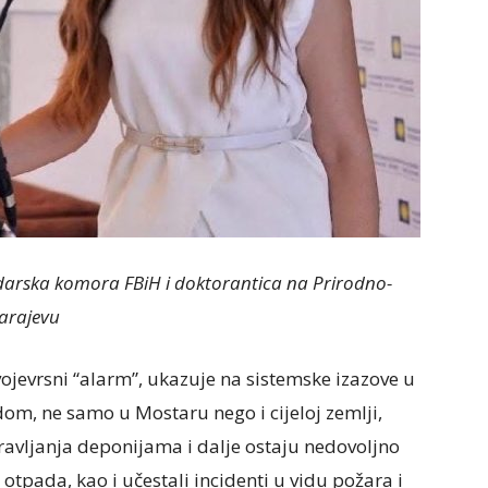
arska komora FBiH i doktorantica na Prirodno-
arajevu
vojevrsni “alarm”, ukazuje na sistemske izazove u
m, ne samo u Mostaru nego i cijeloj zemlji,
ravljanja deponijama i dalje ostaju nedovoljno
otpada, kao i učestali incidenti u vidu požara i