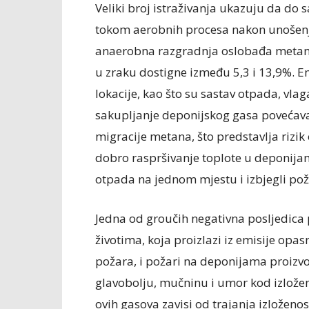
Veliki broj istraživanja ukazuju da do 
tokom aerobnih procesa nakon unošenja
anaerobna razgradnja oslobađa metan, 
u zraku dostigne između 5,3 i 13,9%. Em
lokacije, kao što su sastav otpada, vlag
sakupljanje deponijskog gasa povećava
migracije metana, što predstavlja rizik
dobro raspršivanje toplote u deponijam
otpada na jednom mjestu i izbjegli pož
Jedna od groučih negativna posljedica 
životima, koja proizlazi iz emisije opa
požara, i požari na deponijama proizvo
glavobolju, mučninu i umor kod izložen
ovih gasova zavisi od trajanja izloženos