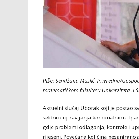
Piše:
Sendžana Muslić, Privredna/Gospod
matematičkom fakultetu Univerziteta u S
Aktuelni slučaj Uborak koji je postao s
sektoru upravljanja komunalnim otpado
gdje problemi odlaganja, kontrole i up
riješeni. Povećana količina nesaniranog 