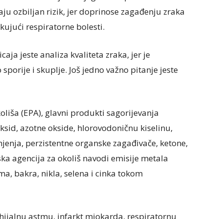
aju ozbiljan rizik, jer doprinose zagađenju zraka
ujući respiratorne bolesti.
aja jeste analiza kvaliteta zraka, jer je
 sporije i skuplje. Još jedno važno pitanje jeste
liša (EPA), glavni produkti sagorijevanja
ksid, azotne okside, hlorovodoničnu kiselinu,
njenja, perzistentne organske zagađivače, ketone,
ska agencija za okoliš navodi emisije metala
ma, bakra, nikla, selena i cinka tokom
nhijalnu astmu, infarkt miokarda, respiratornu