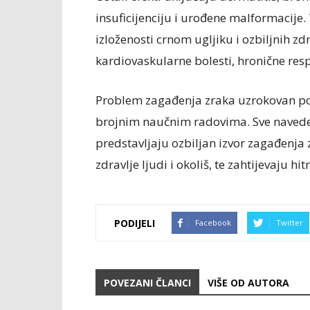
insuficijenciju i urođene malformacije
izloženosti crnom ugljiku i ozbiljnih zd
kardiovaskularne bolesti, hronične resp
Problem zagađenja zraka uzrokovan p
brojnim naučnim radovima. Sve naved
predstavljaju ozbiljan izvor zagađenja
zdravlje ljudi i okoliš, te zahtijevaju h
PODIJELI
Facebook
Twitter
POVEZANI ČLANCI
VIŠE OD AUTORA