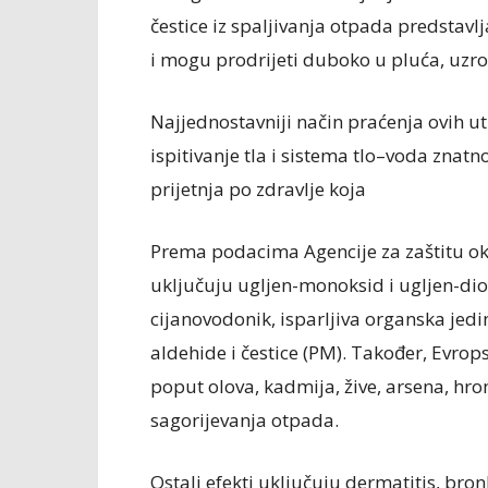
čestice iz spaljivanja otpada predstavlj
i mogu prodrijeti duboko u pluća, uzrok
Najjednostavniji način praćenja ovih utic
ispitivanje tla i sistema tlo–voda znatno
prijetnja po zdravlje koja
Prema podacima Agencije za zaštitu oko
uključuju ugljen-monoksid i ugljen-dio
cijanovodonik, isparljiva organska jedi
aldehide i čestice (PM). Također, Evrop
poput olova, kadmija, žive, arsena, hro
sagorijevanja otpada.
Ostali efekti uključuju dermatitis, bro