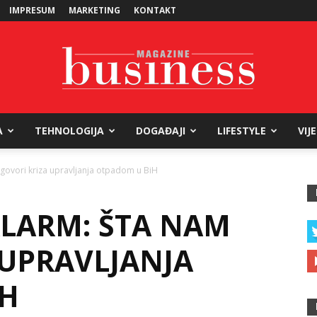
IMPRESUM
MARKETING
KONTAKT
A
TEHNOLOGIJA
DOGAĐAJI
LIFESTYLE
VIJ
Business
govori kriza upravljanja otpadom u BiH
LARM: ŠTA NAM
Magazine
 UPRAVLJANJA
IH