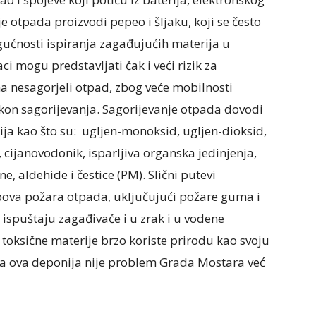
e otpada proizvodi pepeo i šljaku, koji se često
ućnosti ispiranja zagađujućih materija u
 mogu predstavljati čak i veći rizik za
 nesagorjeli otpad, zbog veće mobilnosti
on sagorijevanja. Sagorijevanje otpada dovodi
ija kao što su: ugljen-monoksid, ugljen-dioksid,
 cijanovodonik, isparljiva organska jedinjenja,
, aldehide i čestice (PM). Slični putevi
ipova požara otpada, uključujući požare guma i
ispuštaju zagađivače i u zrak i u vodene
 toksične materije brzo koriste prirodu kao svoju
da ova deponija nije problem Grada Mostara već