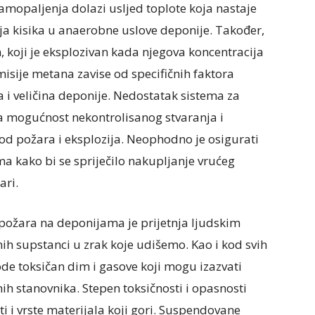
samopaljenja dolazi usljed toplote koja nastaje
 kisika u anaerobne uslove deponije. Također,
koji je eksplozivan kada njegova koncentracija
isije metana zavise od specifičnih faktora
a i veličina deponije. Nedostatak sistema za
 mogućnost nekontrolisanog stvaranja i
 od požara i eksplozija. Neophodno je osigurati
a kako bi se spriječilo nakupljanje vrućeg
ari.
požara na deponijama je prijetnja ljudskim
snih supstanci u zrak koje udišemo. Kao i kod svih
de toksičan dim i gasove koji mogu izazvati
ih stanovnika. Stepen toksičnosti i opasnosti
ti i vrste materijala koji gori. Suspendovane