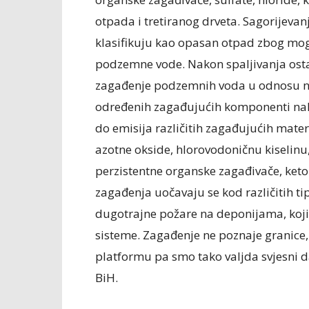
otpada i tretiranog drveta. Sagorijevanj
klasifikuju kao opasan otpad zbog mog
podzemne vode. Nakon spaljivanja ostaci
zagađenje podzemnih voda u odnosu na
određenih zagađujućih komponenti nak
do emisija različitih zagađujućih mater
azotne okside, hlorovodoničnu kiselinu,
perzistentne organske zagađivače, ketone
zagađenja uočavaju se kod različitih t
dugotrajne požare na deponijama, koji 
sisteme. Zagađenje ne poznaje granice,
platformu pa smo tako valjda svjesni 
BiH.