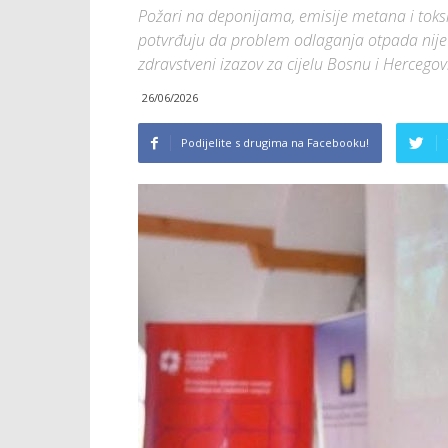
Požari na deponijama, emisije metana i toksič
potvrđuju da problem odlaganja otpada nije o
zdravstveni izazov za cijelu Bosnu i Hercegov
26/06/2026
Podijelite s drugima na Facebooku!