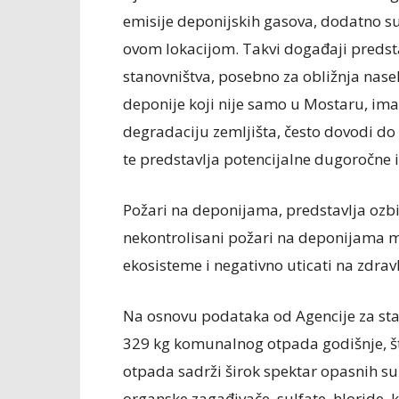
emisije deponijskih gasova, dodatno su
ovom lokacijom. Takvi događaji predstav
stanovništva, posebno za obližnja nasel
deponije koji nije samo u Mostaru, im
degradaciju zemljišta, često dovodi do
te predstavlja potencijalne dugoročne i
Požari na deponijama, predstavlja ozbilj
nekontrolisani požari na deponijama m
ekosisteme i negativno uticati na zdravl
Na osnovu podataka od Agencije za stat
329 kg komunalnog otpada godišnje, što
otpada sadrži širok spektar opasnih sup
organske zagađivače, sulfate, hloride, k