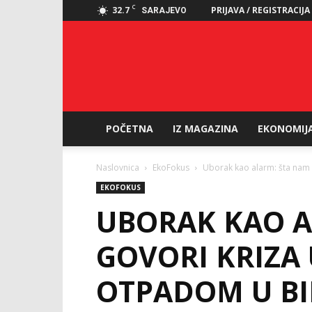
C
32.7
PRIJAVA / REGISTRACIJA
SARAJEVO
POČETNA
IZ MAGAZINA
EKONOMIJ
Naslovnica
EkoFokus
Uborak kao alarm: šta nam 
EKOFOKUS
UBORAK KAO A
GOVORI KRIZA
OTPADOM U B