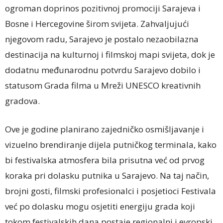
ogroman doprinos pozitivnoj promociji Sarajeva i
Bosne i Hercegovine širom svijeta. Zahvaljujući
njegovom radu, Sarajevo je postalo nezaobilazna
destinacija na kulturnoj i filmskoj mapi svijeta, dok je
dodatnu međunarodnu potvrdu Sarajevo dobilo i
statusom Grada filma u Mreži UNESCO kreativnih
gradova.
Ove je godine planirano zajedničko osmišljavanje i
vizuelno brendiranje dijela putničkog terminala, kako
bi festivalska atmosfera bila prisutna već od prvog
koraka pri dolasku putnika u Sarajevo. Na taj način,
brojni gosti, filmski profesionalci i posjetioci Festivala
već po dolasku mogu osjetiti energiju grada koji
tokom festivalskih dana postaje regionalni i evropski