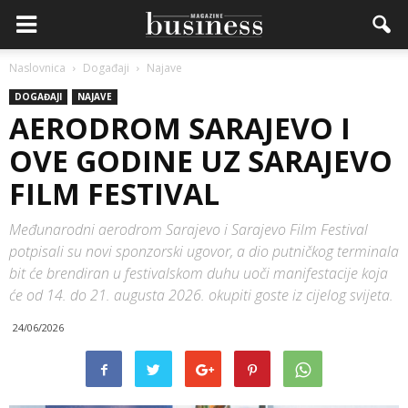
Naslovnica
Događaji
Najave
DOGAĐAJI
NAJAVE
AERODROM SARAJEVO I
OVE GODINE UZ SARAJEVO
FILM FESTIVAL
Međunarodni aerodrom Sarajevo i Sarajevo Film Festival
potpisali su novi sponzorski ugovor, a dio putničkog terminala
bit će brendiran u festivalskom duhu uoči manifestacije koja
će od 14. do 21. augusta 2026. okupiti goste iz cijelog svijeta.
24/06/2026