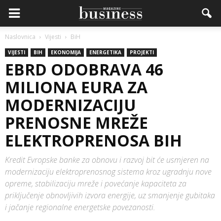
Naslovnica
Vijesti
BiH
VIJESTI
BIH
EKONOMIJA
ENERGETIKA
PROJEKTI
EBRD ODOBRAVA 46
MILIONA EURA ZA
MODERNIZACIJU
PRENOSNE MREŽE
ELEKTROPRENOSA BIH
Kredit Evropske banke za obnovu i razvoj bit će usmjeren na
modernizaciju elektroprenosnog sistema kroz ugradnju nove
opreme, stabilizaciju mreže i povećanje kapaciteta za
priključenje obnovljivih izvora energije, uz smanjenje gubitaka
i jačanje regionalne energetske povezanosti.