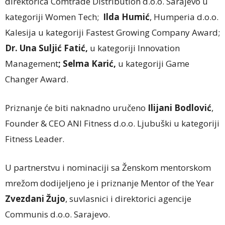
direktorica Comtrade Distribution d.o.o. Sarajevo u
kategoriji Women Tech;
Ilda Humić
, Humperia d.o.o.
Kalesija u kategoriji Fastest Growing Company Award;
Dr. Una Suljić Fatić,
u kategoriji Innovation
Management
; Selma Karić,
u kategoriji Game
Changer Award.
Priznanje će biti naknadno uručeno
Ilijani Bodlović
,
Founder & CEO ANI Fitness d.o.o. Ljubuški u kategoriji
Fitness Leader.
U partnerstvu i nominaciji sa Ženskom mentorskom
mrežom dodijeljeno je i priznanje Mentor of the Year
Zvezdani Žujo
, suvlasnici i direktorici agencije
Communis d.o.o. Sarajevo.