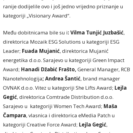
ranije dodijelile ovo i još jedno vrijedno priznanje u
kategoriji „Visionary Award“.
Među dobitnicama bile su i
: Vilma Tunjić Juzbašić
,
direktorica Mozaik ESG Solutions u kategoriji ESG
Leader;
Fuada Mujanić
, direktorica Mujanić
energetika d.o.o. Sarajevo u kategoriji Green Impact
Award;
Hanadi Džabić Frašto,
General Manager, RCB
Nanotehnologija
; Andrea Šantić
, brand manager
OVNAK d.o.o. Vitez u kategoriji She Lifts Award;
Lejla
Gegić
, direktorica Comtrade Distribution d.o.o.
Sarajevo u kategoriji Women Tech Award;
Maša
Čampara
, vlasnica i direktorica eMedia Patch u
kategoriji Creative Force Award;
Lejla Gegić
,