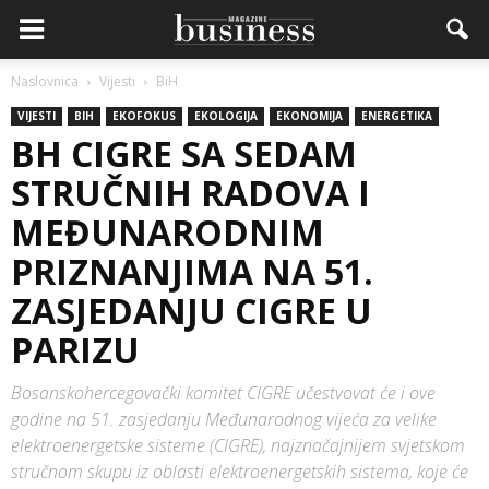
Naslovnica
Vijesti
BiH
VIJESTI
BIH
EKOFOKUS
EKOLOGIJA
EKONOMIJA
ENERGETIKA
BH CIGRE SA SEDAM
STRUČNIH RADOVA I
MEĐUNARODNIM
PRIZNANJIMA NA 51.
ZASJEDANJU CIGRE U
PARIZU
Bosanskohercegovački komitet CIGRE učestvovat će i ove
godine na 51. zasjedanju Međunarodnog vijeća za velike
elektroenergetske sisteme (CIGRE), najznačajnijem svjetskom
stručnom skupu iz oblasti elektroenergetskih sistema, koje će