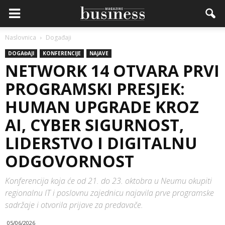
Naslovnica
Događaji
DOGAĐAJI
KONFERENCIJE
NAJAVE
NETWORK 14 OTVARA PRVI
PROGRAMSKI PRESJEK:
HUMAN UPGRADE KROZ
AI, CYBER SIGURNOST,
LIDERSTVO I DIGITALNU
ODGOVORNOST
Konferencija koja će od 21. do 23. oktobra u Neumu okupiti
regionalnu IT i poslovnu zajednicu najavila prve programske
sadržaje i otvorila prijave za predavače.
05/06/2026