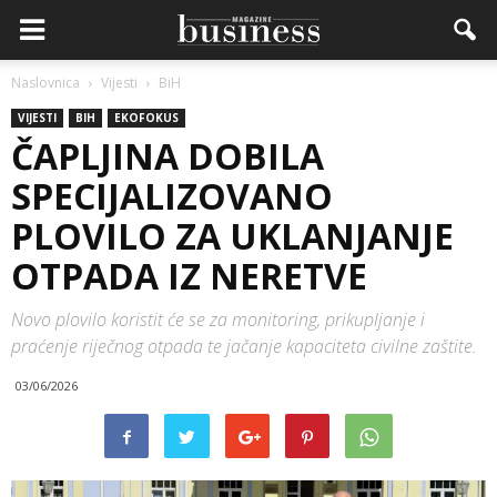
Naslovnica
Vijesti
BiH
VIJESTI
BIH
EKOFOKUS
ČAPLJINA DOBILA
SPECIJALIZOVANO
PLOVILO ZA UKLANJANJE
OTPADA IZ NERETVE
Novo plovilo koristit će se za monitoring, prikupljanje i
praćenje riječnog otpada te jačanje kapaciteta civilne zaštite.
03/06/2026