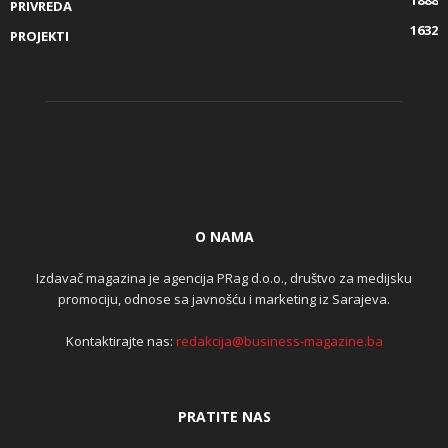
PRIVREDA
1632
PROJEKTI
O NAMA
Izdavač magazina je agencija PRag d.o.o., društvo za medijsku
promociju, odnose sa javnošću i marketing iz Sarajeva.
Kontaktirajte nas:
redakcija@business-magazine.ba
PRATITE NAS