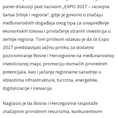
panel diskusiji pod nazivom „EXPO 2027 – razvojna
šansa Srbije i regiona“, gdje je govorio o značaju
međunarodnih događaja ovog tipa za unapređenje
ekonomskih tokova i privlačenje stranih investicija u
zemlje regiona. Tom prilikom istakao je da će
Expo
2027
predstavljati važnu priliku za dodatno
pozicioniranje Bosne i Hercegovine na međunarodnoj
investicionoj mapi, promociju domaćih privrednih
potencijala, kao i jačanje regionalne saradnje u
oblastima infrastrukture, turizma, energetike,
digitalizacije i inovacija.
Naglasio je da Bosna i Hercegovina raspolaže
značajnim prirodnim resursima, konkurentnom