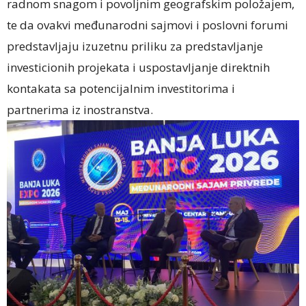
radnom snagom i povoljnim geografskim položajem,
te da ovakvi međunarodni sajmovi i poslovni forumi
predstavljaju izuzetnu priliku za predstavljanje
investicionih projekata i uspostavljanje direktnih
kontakata sa potencijalnim investitorima i
partnerima iz inostranstva.