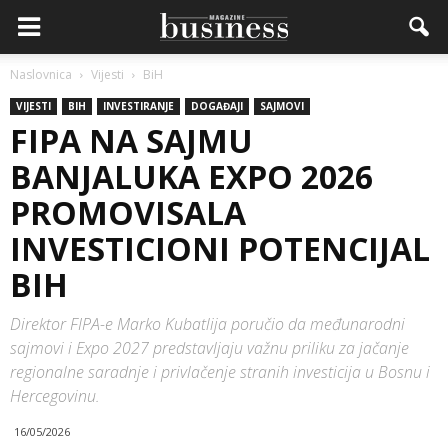
Naslovnica
Vijesti
BiH
VIJESTI
BIH
INVESTIRANJE
DOGAĐAJI
SAJMOVI
FIPA NA SAJMU
BANJALUKA EXPO 2026
PROMOVISALA
INVESTICIONI POTENCIJAL
BIH
Direktor FIPA-e Marko Kubatlija poručio da međunarodni
sajmovi i Expo 2027 predstavljaju važnu priliku za jačanje
regionalne saradnje i privlačenje stranih investicija u Bosnu i
Hercegovinu.
16/05/2026