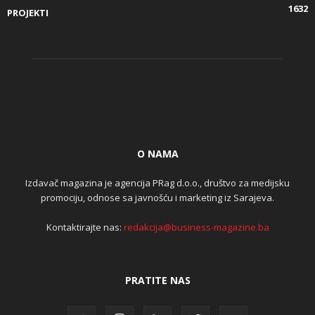
1632
PROJEKTI
O NAMA
Izdavač magazina je agencija PRag d.o.o., društvo za medijsku
promociju, odnose sa javnošću i marketing iz Sarajeva.
Kontaktirajte nas:
redakcija@business-magazine.ba
PRATITE NAS