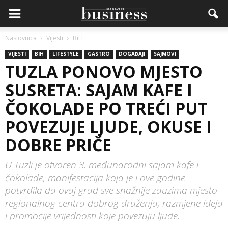
Naslovnica
Vijesti
BiH
VIJESTI
BIH
LIFESTYLE
GASTRO
DOGAĐAJI
SAJMOVI
TUZLA PONOVO MJESTO
SUSRETA: SAJAM KAFE I
ČOKOLADE PO TREĆI PUT
POVEZUJE LJUDE, OKUSE I
DOBRE PRIČE
U Tuzli je otvoren 3. međunarodni sajam kafe i
čokolade, manifestacija koja je i ove godine
potvrdila da ovaj grad sve snažnije zauzima mjesto
regionalnog centra dobrog druženja, razmjene ideja
i promocije vrijednosti koje povezuju ljude.