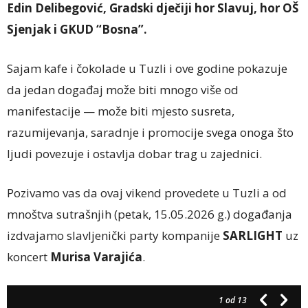
Edin Delibegović, Gradski dječiji hor Slavuj, hor OŠ
Sjenjak i GKUD “Bosna”.
Sajam kafe i čokolade u Tuzli i ove godine pokazuje
da jedan događaj može biti mnogo više od
manifestacije — može biti mjesto susreta,
razumijevanja, saradnje i promocije svega onoga što
ljudi povezuje i ostavlja dobar trag u zajednici.
Pozivamo vas da ovaj vikend provedete u Tuzli a od
mnoštva sutrašnjih (petak, 15.05.2026 g.) događanja
izdvajamo slavljenički party kompanije
SARLIGHT
uz
koncert
Murisa Varajića
.
1
od 13