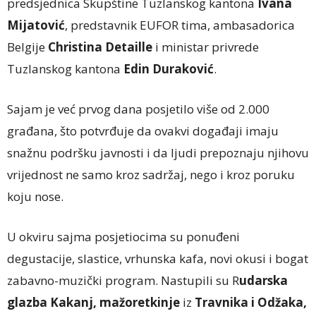
predsjednica Skupštine Tuzlanskog kantona
Ivana
Mijatović
, predstavnik EUFOR tima, ambasadorica
Belgije
Christina Detaille
i ministar privrede
Tuzlanskog kantona
Edin Duraković
.
Sajam je već prvog dana posjetilo više od 2.000
građana, što potvrđuje da ovakvi događaji imaju
snažnu podršku javnosti i da ljudi prepoznaju njihovu
vrijednost ne samo kroz sadržaj, nego i kroz poruku
koju nose.
U okviru sajma posjetiocima su ponuđeni
degustacije, slastice, vrhunska kafa, novi okusi i bogat
zabavno-muzički program. Nastupili su R
udarska
glazba Kakanj, mažoretkinje
iz
Travnika i Odžaka,