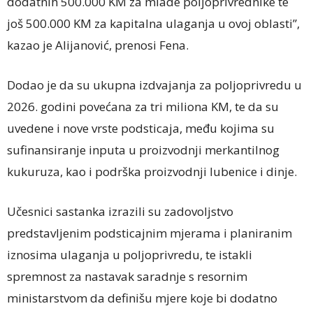
dodatnih 500.000 KM za mlade poljoprivrednike te
još 500.000 KM za kapitalna ulaganja u ovoj oblasti”,
kazao je Alijanović, prenosi Fena.
Dodao je da su ukupna izdvajanja za poljoprivredu u
2026. godini povećana za tri miliona KM, te da su
uvedene i nove vrste podsticaja, među kojima su
sufinansiranje inputa u proizvodnji merkantilnog
kukuruza, kao i podrška proizvodnji lubenice i dinje.
Učesnici sastanka izrazili su zadovoljstvo
predstavljenim podsticajnim mjerama i planiranim
iznosima ulaganja u poljoprivredu, te istakli
spremnost za nastavak saradnje s resornim
ministarstvom da definišu mjere koje bi dodatno