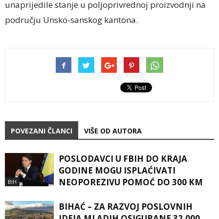
unaprijedile stanje u poljoprivrednoj proizvodnji na
području Unsko-sanskog kantona.
POVEZANI ČLANCI
VIŠE OD AUTORA
POSLODAVCI U FBIH DO KRAJA
GODINE MOGU ISPLAĆIVATI
NEOPOREZIVU POMOĆ DO 300 KM
BIH
BIHAĆ – ZA RAZVOJ POSLOVNIH
IDEJA MLADIH OSIGURANE 32.000