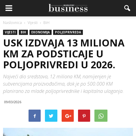
Naslovnica
Vijesti
BiH
VIJESTI
BIH
EKONOMIJA
POLJOPRIVREDA
USK IZDVAJA 13 MILIONA
KM ZA PODSTICAJE U
POLJOPRIVREDI U 2026.
Najveći dio sredstava, 12 miliona KM, namijenjen je
subvencijama proizvođačima, dok je po 500.000 KM
planirano za mlade poljoprivrednike i kapitalna ulaganja.
09/03/2026