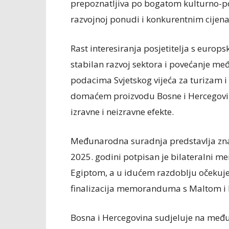
prepoznatljiva po bogatom kulturno-po
razvojnoj ponudi i konkurentnim cijen
Rast interesiranja posjetitelja s europ
stabilan razvoj sektora i povećanje me
podacima Svjetskog vijeća za turizam i
domaćem proizvodu Bosne i Hercegovini 
izravne i neizravne efekte.
Međunarodna suradnja predstavlja znač
2025. godini potpisan je bilateralni 
Egiptom, a u idućem razdoblju očekuje
finalizacija memoranduma s Maltom i
Bosna i Hercegovina sudjeluje na međ