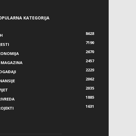
OPULARNA KATEGORIJA
8628
IH
7190
JESTI
2670
KONOMIJA
2457
Z MAGAZINA
2229
OGAĐAJI
2062
NANSIJE
2035
IJET
1885
RIVREDA
1631
ROJEKTI