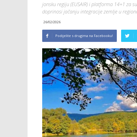
jonsku regiju (EUSAIR) i platforma 14+1 za su
doprinosi jačanju integracije zemlje u regiona
26/02/2026
Podijelite s drugima na Facebooku!