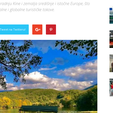
radnju Kine i zemalja središnje i istočne Europe, što
lne i globalne turističke tokove.
Tweet na Twitteru!