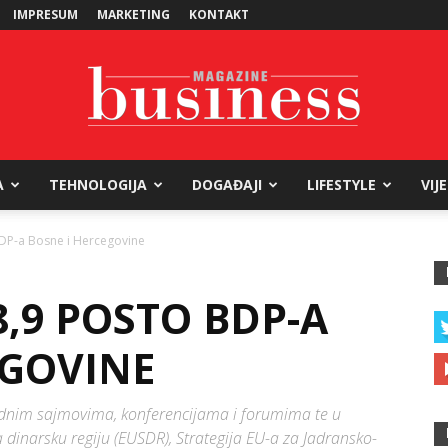
IMPRESUM
MARKETING
KONTAKT
A
TEHNOLOGIJA
DOGAĐAJI
LIFESTYLE
VIJ
Business
BDP-a Bosne i Hercegovine
8,9 POSTO BDP-A
Magazine
EGOVINE
dnim sajmovima, konferencijama i forumima te u
za dinarsku regiju (EUSDR), Strategija EU-a za Jadransko-