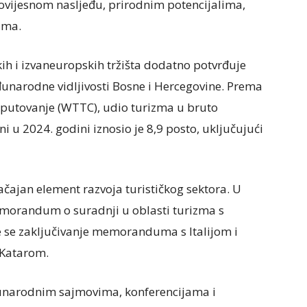
vijesnom nasljeđu, prirodnim potencijalima,
ama.
skih i izvaneuropskih tržišta dodatno potvrđuje
đunarodne vidljivosti Bosne i Hercegovine. Prema
 putovanje (WTTC), udio turizma u bruto
u 2024. godini iznosio je 8,9 posto, uključujući
ajan element razvoja turističkog sektora. U
memorandum o suradnji u oblasti turizma s
 se zaključivanje memoranduma s Italijom i
 Katarom.
unarodnim sajmovima, konferencijama i