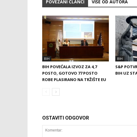
POVEZANI ČLANCI
VIŠE OD AUTORA
BIH
BIH
BIH POVEĆALA IZVOZ ZA 4,7
S&P POTVR
POSTO, GOTOVO 77 POSTO
BIH UZ ST
ROBE PLASIRANO NA TRŽIŠTE EU
OSTAVITI ODGOVOR