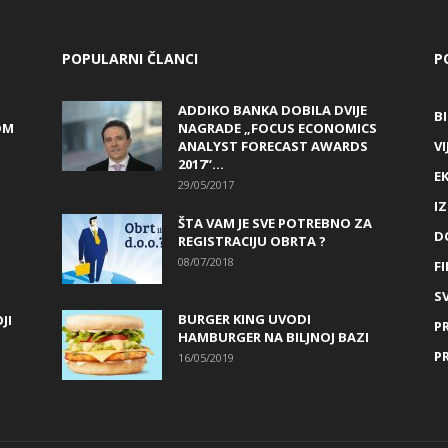
POPULARNI ČLANCI
P
ADDIKO BANKA DOBILA DVIJE
B
OM
NAGRADE „FOCUS ECONOMICS
ANALYST FORECAST AWARDS
VI
2017“...
E
29/05/2017
I
ŠTA VAM JE SVE POTREBNO ZA
D
REGISTRACIJU OBRTA ?
08/07/2018
FI
SV
BURGER KING UVODI
JI
P
HAMBURGER NA BILJNOJ BAZI
P
16/05/2019