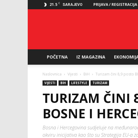
C
21.5
PRIJAVA / REGISTRACIJA
SARAJEVO
POČETNA
IZ MAGAZINA
EKONOMIJ
Naslovnica
Vijesti
BiH
Turizam čini 8,9 posto 
VIJESTI
BIH
LIFESTYLE
TURIZAM
TURIZAM ČINI 
BOSNE I HERC
Bosna i Hercegovina sudjeluje na međunaro
okviru inicijativa kao što su Strategija EU-a 