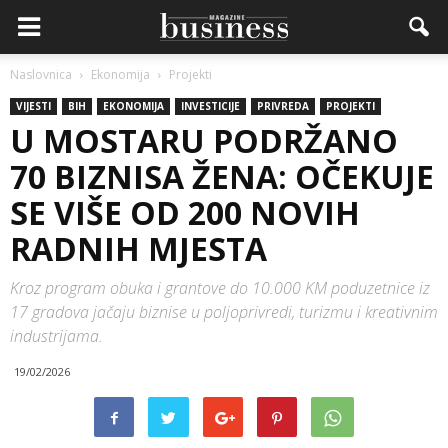
Naslovnica
Ekonomija
Projekti
VIJESTI
BIH
EKONOMIJA
INVESTICIJE
PRIVREDA
PROJEKTI
U MOSTARU PODRŽANO
70 BIZNISA ŽENA: OČEKUJE
SE VIŠE OD 200 NOVIH
RADNIH MJESTA
Kroz program obuka i grantove do 10.000 KM poduzetnice iz
17 gradova jačaju biznise u poljoprivredi, turizmu i kreativnim
industrijama.
19/02/2026