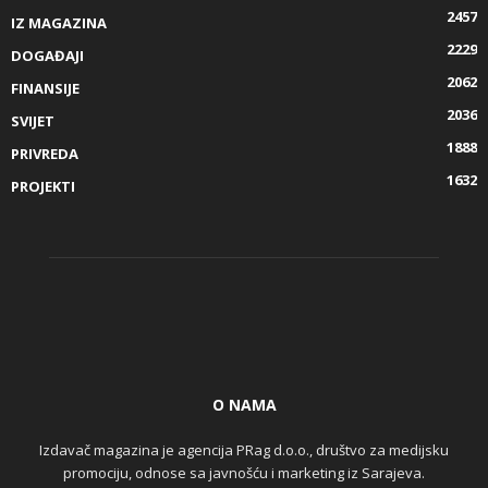
2457
IZ MAGAZINA
2229
DOGAĐAJI
2062
FINANSIJE
2036
SVIJET
1888
PRIVREDA
1632
PROJEKTI
O NAMA
Izdavač magazina je agencija PRag d.o.o., društvo za medijsku
promociju, odnose sa javnošću i marketing iz Sarajeva.