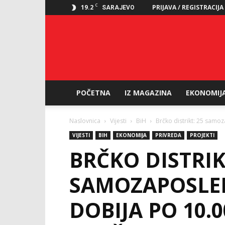
C
19.2
PRIJAVA / REGISTRACIJA
SARAJEVO
POČETNA
IZ MAGAZINA
EKONOMIJ
Naslovnica
Vijesti
BiH
Brčko distrikt: 25 samo
VIJESTI
BIH
EKONOMIJA
PRIVREDA
PROJEKTI
BRČKO DISTRIK
SAMOZAPOSLEN
DOBIJA PO 10.