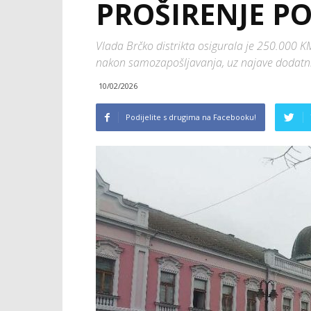
PROŠIRENJE P
Vlada Brčko distrikta osigurala je 250.000 KM
nakon samozapošljavanja, uz najave dodatni
10/02/2026
Podijelite s drugima na Facebooku!