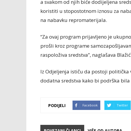
a svakom od njih biće dodijeljena sred
koristiti u stopostotnom iznosu za nab
na nabavku repromaterijala.
“Za ovaj program prijavljeno je ukupn
prošli kroz programe samozapošljavanj
raspoloživa sredstva”, naglašava Blažić
Iz Odjeljenja ističu da postoji političk
dodatna sredstva kako bi podrška bila 
PODIJELI
Facebook
Twitter
POVEZANI ČLANCI
VIŠE OD AUTORA