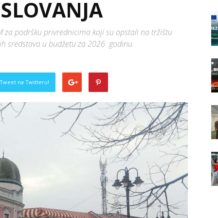
OSLOVANJA
 za podršku privrednicima koji su opstali na tržištu
h sredstava u budžetu za 2026. godinu.
Tweet na Twitteru!