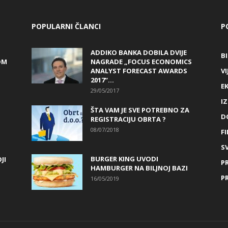
POPULARNI ČLANCI
P
ADDIKO BANKA DOBILA DVIJE
B
OM
NAGRADE „FOCUS ECONOMICS
ANALYST FORECAST AWARDS
VI
2017“...
E
29/05/2017
I
ŠTA VAM JE SVE POTREBNO ZA
D
REGISTRACIJU OBRTA ?
08/07/2018
FI
SV
BURGER KING UVODI
JI
P
HAMBURGER NA BILJNOJ BAZI
P
16/05/2019