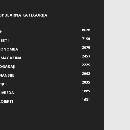
OPULARNA KATEGORIJA
8628
IH
7190
JESTI
2670
KONOMIJA
2457
Z MAGAZINA
2229
OGAĐAJI
2062
NANSIJE
2035
IJET
1885
RIVREDA
1631
ROJEKTI