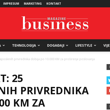
IMPRESUM
MARKETING
KONTAKT
A
TEHNOLOGIJA
DOGAĐAJI
LIFESTYLE
VIJ
Business
zaposlenih privrednika dobija po 10.000 KM za proširenje poslovanja
T: 25
Magazine
IH PRIVREDNIKA
000 KM ZA