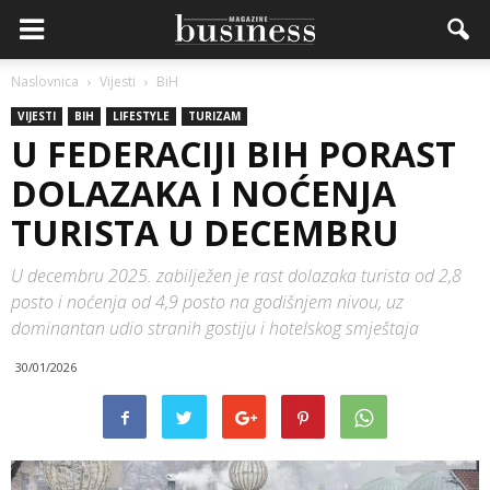
Naslovnica
Vijesti
BiH
VIJESTI
BIH
LIFESTYLE
TURIZAM
U FEDERACIJI BIH PORAST
DOLAZAKA I NOĆENJA
TURISTA U DECEMBRU
U decembru 2025. zabilježen je rast dolazaka turista od 2,8
posto i noćenja od 4,9 posto na godišnjem nivou, uz
dominantan udio stranih gostiju i hotelskog smještaja
30/01/2026