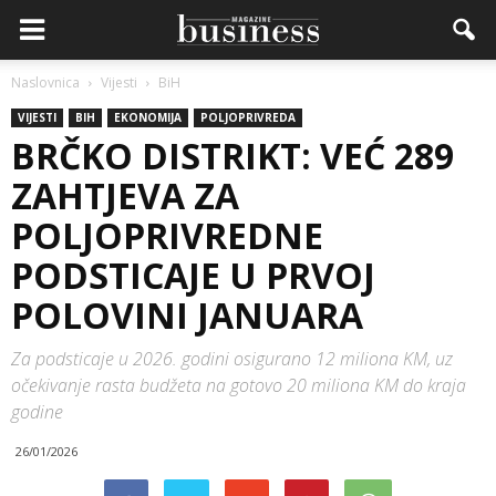
Naslovnica
Vijesti
BiH
VIJESTI
BIH
EKONOMIJA
POLJOPRIVREDA
BRČKO DISTRIKT: VEĆ 289
ZAHTJEVA ZA
POLJOPRIVREDNE
PODSTICAJE U PRVOJ
POLOVINI JANUARA
Za podsticaje u 2026. godini osigurano 12 miliona KM, uz
očekivanje rasta budžeta na gotovo 20 miliona KM do kraja
godine
26/01/2026