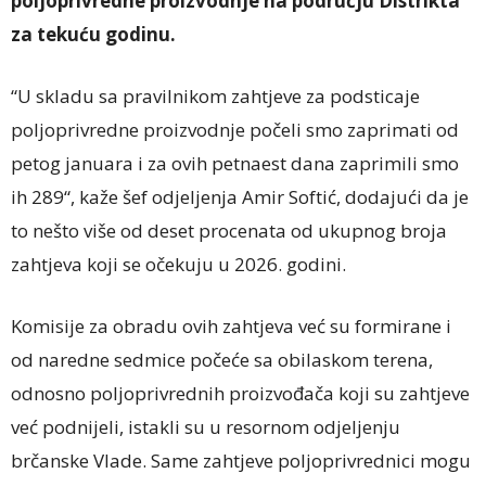
poljoprivredne proizvodnje na području Distrikta
za tekuću godinu.
“U skladu sa pravilnikom zahtjeve za podsticaje
poljoprivredne proizvodnje počeli smo zaprimati od
petog januara i za ovih petnaest dana zaprimili smo
ih 289“, kaže šef odjeljenja Amir Softić, dodajući da je
to nešto više od deset procenata od ukupnog broja
zahtjeva koji se očekuju u 2026. godini.
Komisije za obradu ovih zahtjeva već su formirane i
od naredne sedmice počeće sa obilaskom terena,
odnosno poljoprivrednih proizvođača koji su zahtjeve
već podnijeli, istakli su u resornom odjeljenju
brčanske Vlade. Same zahtjeve poljoprivrednici mogu