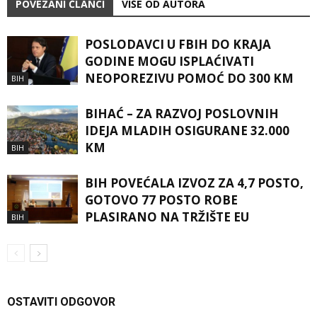
POVEZANI ČLANCI
VIŠE OD AUTORA
POSLODAVCI U FBIH DO KRAJA
GODINE MOGU ISPLAĆIVATI
NEOPOREZIVU POMOĆ DO 300 KM
BIH
BIHAĆ – ZA RAZVOJ POSLOVNIH
IDEJA MLADIH OSIGURANE 32.000
KM
BIH
BIH POVEĆALA IZVOZ ZA 4,7 POSTO,
GOTOVO 77 POSTO ROBE
PLASIRANO NA TRŽIŠTE EU
BIH
OSTAVITI ODGOVOR