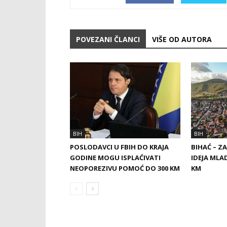
POVEZANI ČLANCI
VIŠE OD AUTORA
BIH
BIH
POSLODAVCI U FBIH DO KRAJA
BIHAĆ – Z
GODINE MOGU ISPLAĆIVATI
IDEJA MLA
NEOPOREZIVU POMOĆ DO 300 KM
KM