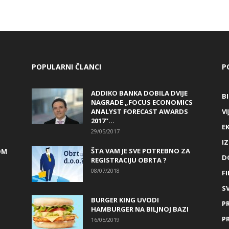
POPULARNI ČLANCI
P
ADDIKO BANKA DOBILA DVIJE
B
NAGRADE „FOCUS ECONOMICS
ANALYST FORECAST AWARDS
VI
2017“...
E
29/05/2017
I
ŠTA VAM JE SVE POTREBNO ZA
OM
D
REGISTRACIJU OBRTA ?
08/07/2018
FI
SV
BURGER KING UVODI
P
HAMBURGER NA BILJNOJ BAZI
P
16/05/2019