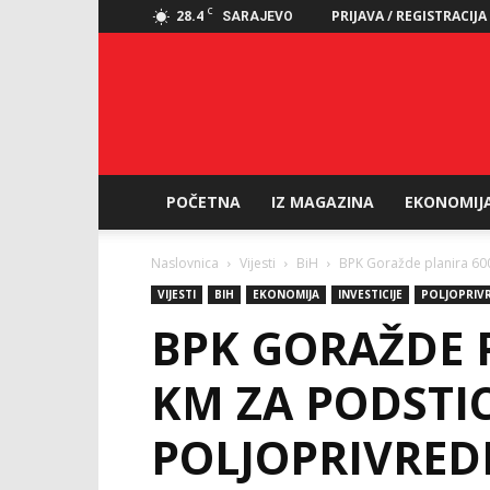
C
28.4
PRIJAVA / REGISTRACIJA
SARAJEVO
POČETNA
IZ MAGAZINA
EKONOMIJ
Naslovnica
Vijesti
BiH
BPK Goražde planira 600
VIJESTI
BIH
EKONOMIJA
INVESTICIJE
POLJOPRIV
BPK GORAŽDE P
KM ZA PODSTIC
POLJOPRIVRED