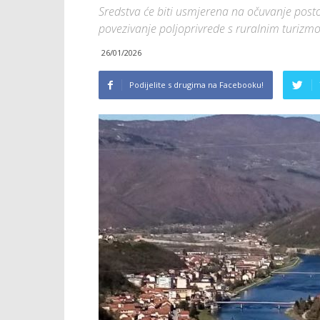
Sredstva će biti usmjerena na očuvanje posto
povezivanje poljoprivrede s ruralnim turiz
26/01/2026
Podijelite s drugima na Facebooku!