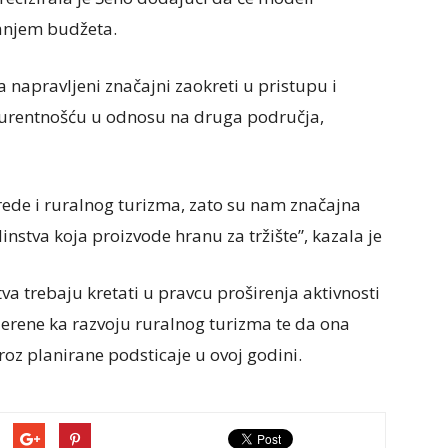
stanjem budžeta.
a napravljeni značajni zaokreti u pristupu i
urentnošću u odnosu na druga područja,
rede i ruralnog turizma, zato su nam značajna
nstva koja proizvode hranu za tržište”, kazala je
tva trebaju kretati u pravcu proširenja aktivnosti
mjerene ka razvoju ruralnog turizma te da ona
oz planirane podsticaje u ovoj godini.