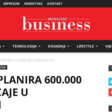
IMPRESUM
MARKETING
KONTAKT
A
TEHNOLOGIJA
DOGAĐAJI
LIFESTYLE
VIJ
Business
.000 KM za podsticaje u poljoprivredi
REDA
LANIRA 600.000
Magazine
AJE U
I