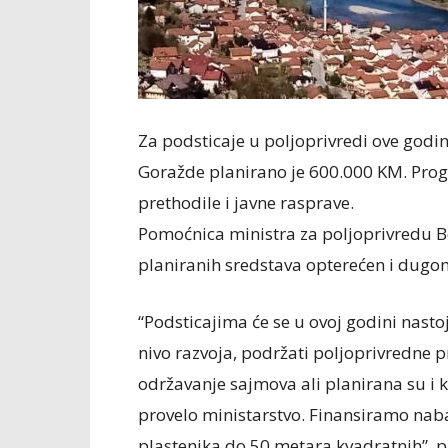
Za podsticaje u poljoprivredi ove god
Goražde planirano je 600.000 KM. Prog
prethodile i javne rasprave.
Pomoćnica ministra za poljoprivredu 
planiranih sredstava opterećen i dugo
“Podsticajima će se u ovoj godini nasto
nivo razvoja, podržati poljoprivredne p
održavanje sajmova ali planirana su i k
provelo ministarstvo. Finansiramo nab
plastenika do 50 metara kvadratnih”, p