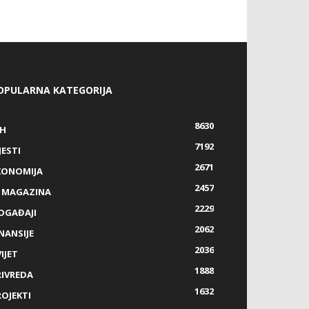
OPULARNA KATEGORIJA
8630
IH
7192
JESTI
2671
KONOMIJA
2457
Z MAGAZINA
2229
OGAĐAJI
2062
NANSIJE
2036
IJET
1888
RIVREDA
1632
ROJEKTI