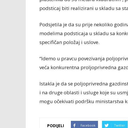
podsticaj biti realizirani u skladu sa 
Podsjetila je da su prije nekoliko godin
modelima podsticaja u skladu sa konk
specifičan položaj i uslove.
“Idemo u pravcu povezivanja poljopriv
veća konkurentna proljoprivredna gazdi
Istakla je da se poljoprivredna gazdins
i na druge oblasti i usluge koje su us
mogu očekivati podršku ministarstva kr
PODIJELI
Facebook
Twitter