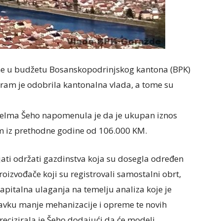
ine u budžetu Bosanskopodrinjskog kantona (BPK)
ram je odobrila kantonalna vlada, a tome su
Belma Šeho napomenula je da je ukupan iznos
m iz prethodne godine od 106.000 KM.
jati održati gazdinstva koja su dosegla određen
roizvođače koji su registrovali samostalni obrt,
apitalna ulaganja na temelju analiza koje je
avku manje mehanizacije i opreme te novih
recizirala je Šeho dodajući da će modeli