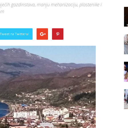
jećih gazdinstava, manju mehanizaciju, plastenike i
mom
Tweet na Twitteru!