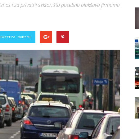
znos i za privatni sektor, što posebno olakšava firmama
Tweet na Twitteru!