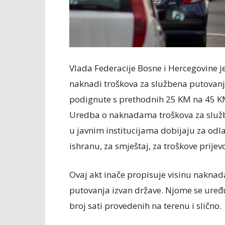
Vlada Federacije Bosne i Hercegovine j
naknadi troškova za službena putovanja
podignute s prethodnih 25 KM na 45 KM.
Uredba o naknadama troškova za služb
u javnim institucijama dobijaju za odl
ishranu, za smještaj, za troškove prijev
Ovaj akt inače propisuje visinu naknad
putovanja izvan države. Njome se uređ
broj sati provedenih na terenu i slično.