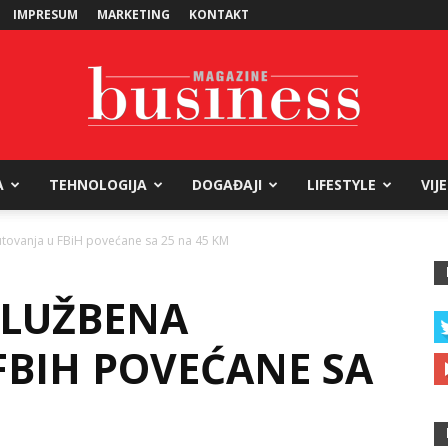
IMPRESUM
MARKETING
KONTAKT
A
TEHNOLOGIJA
DOGAĐAJI
LIFESTYLE
VIJ
Business
utovanja u FBiH povećane sa 25 na 45 KM
SLUŽBENA
Magazine
FBIH POVEĆANE SA