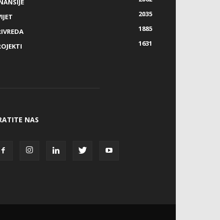
NANSIJE
2035
IJET
1885
RIVREDA
1631
ROJEKTI
RATITE NAS