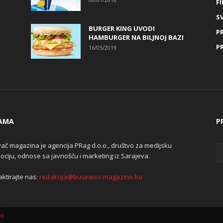
FI
SV
BURGER KING UVODI
P
HAMBURGER NA BILJNOJ BAZI
P
16/05/2019
AMA
P
ač magazina je agencija PRag d.o.o., društvo za medijsku
ciju, odnose sa javnošću i marketing iz Sarajeva.
ktirajte nas:
redakcija@business-magazine.ba
lo