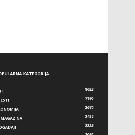
OPULARNA KATEGORIJA
8628
IH
7190
JESTI
2670
KONOMIJA
2457
Z MAGAZINA
2229
OGAĐAJI
2062