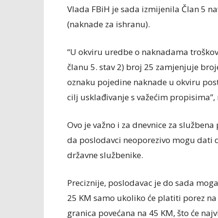
Vlada FBiH je sada izmijenila Član 5 n
(naknade za ishranu).
“U okviru uredbe o naknadama troškova
članu 5. stav 2) broj 25 zamjenjuje broj
oznaku pojedine naknade u okviru pos
cilj usklađivanje s važećim propisima”
Ovo je važno i za dnevnice za službena
da poslodavci neoporezivo mogu dati d
državne službenike.
Preciznije, poslodavac je do sada moga
25 KM samo ukoliko će platiti porez na n
granica povećana na 45 KM, što će najv