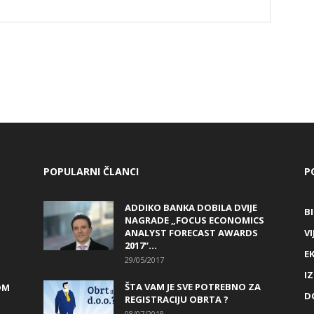
POPULARNI ČLANCI
P
ADDIKO BANKA DOBILA DVIJE
B
NAGRADE „FOCUS ECONOMICS
ANALYST FORECAST AWARDS
VI
2017“...
E
29/05/2017
I
ŠTA VAM JE SVE POTREBNO ZA
OM
D
REGISTRACIJU OBRTA ?
08/07/2018