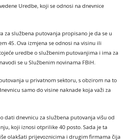
avedene Uredbe, koji se odnosi na dnevnice
 za službena putovanja propisano je da se u
em 45. Ova izmjena se odnosi na visinu ili
tojeće uredbe o službenim putovanjima i ima za
, navodi se u Službenim novinama FBiH.
 putovanja u privatnom sektoru, s obzirom na to
nevnicu samo do visine naknade koja važi za
o dati dnevnicu za službena putovanja višu od
ju, koji iznosi otprilike 40 posto. Sada je ta
iše olakšati prijevoznicima i drugim firmama čija