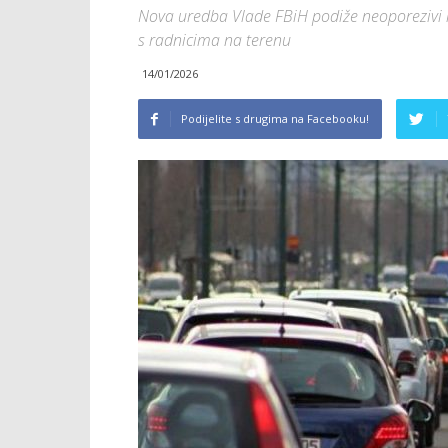
Nova uredba Vlade FBiH podiže neoporezivi i
s radnicima na terenu
14/01/2026
Podijelite s drugima na Facebooku!