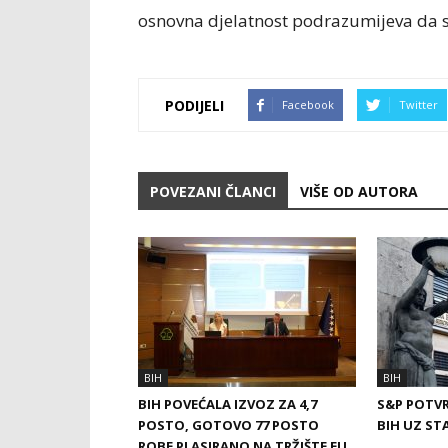
osnovna djelatnost podrazumijeva da su
PODIJELI
Facebook
Twitter
POVEZANI ČLANCI
VIŠE OD AUTORA
BIH
BIH
BIH POVEĆALA IZVOZ ZA 4,7
S&P POTVR
POSTO, GOTOVO 77 POSTO
BIH UZ ST
ROBE PLASIRANO NA TRŽIŠTE EU