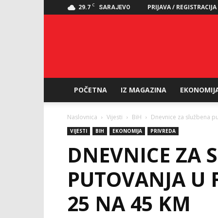
C
29.7
PRIJAVA / REGISTRACIJA
SARAJEVO
POČETNA
IZ MAGAZINA
EKONOMIJ
Naslovnica
Vijesti
BiH
Dnevnice za službena p
VIJESTI
BIH
EKONOMIJA
PRIVREDA
DNEVNICE ZA 
PUTOVANJA U 
25 NA 45 KM