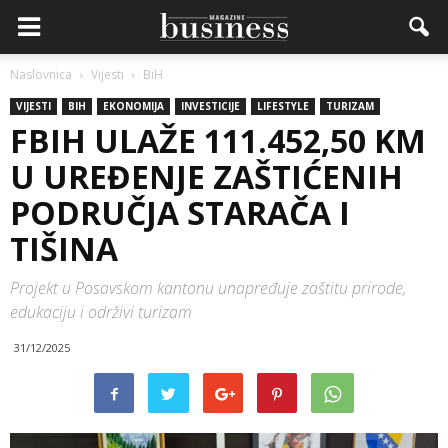
Naslovnica
Vijesti
BiH
VIJESTI
BIH
EKONOMIJA
INVESTICIJE
LIFESTYLE
TURIZAM
FBIH ULAŽE 111.452,50 KM
U UREĐENJE ZAŠTIĆENIH
PODRUČJA STARAČA I
TIŠINA
Projekt u Posavskom kantonu unapređuje zaštitu prirode,
edukaciju i održivi turizam
31/12/2025