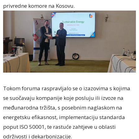
privredne komore na Kosovu.
Tokom foruma raspravljalo se o izazovima s kojima
se suočavaju kompanije koje posluju ili izvoze na
međunarodna tržišta, s posebnim naglaskom na
energetsku efikasnost, implementaciju standarda
poput ISO 50001, te rastuće zahtjeve u oblasti
održivosti i dekarbonizacije.