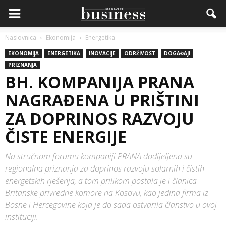
Naslovnica
Ekonomija
Energetika
EKONOMIJA
ENERGETIKA
INOVACIJE
ODRŽIVOST
DOGAĐAJI
PRIZNANJA
BH. KOMPANIJA PRANA
NAGRAĐENA U PRIŠTINI
ZA DOPRINOS RAZVOJU
ČISTE ENERGIJE
Na stručnom forumu kompaniji PRANA dodijeljena su
regionalna priznanja za doprinos razvoju solarnih i čistih
energetskih rješenja, a tom prilikom postala je i članica
Britanske privredne komore na Kosovu, kao jedina firma iz
Bosne i Hercegovine koja je do sada ostvarila članstvo u ovoj
instituciji.