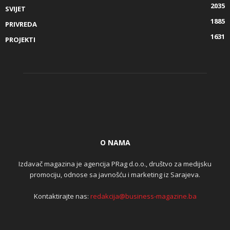
2035
SVIJET
1885
PRIVREDA
1631
PROJEKTI
O NAMA
Izdavač magazina je agencija PRag d.o.o., društvo za medijsku
promociju, odnose sa javnošću i marketing iz Sarajeva.
Kontaktirajte nas:
redakcija@business-magazine.ba