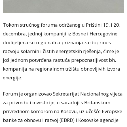
Tokom stručnog foruma održanog u Prištini 19. i 20.
decembra, jednoj kompaniji iz Bosne i Hercegovine
dodijeljena su regionalna priznanja za doprinos
razvoju solarnih i čistih energetskih rješenja, čime je
još jednom potvrđena rastuća prepoznatljivost bh.
kompanija na regionalnom tržištu obnovljivih izvora
energije.
Forum je organizovao Sekretarijat Nacionalnog vijeća
za privredu i investicije, u saradnji s Britanskom
privrednom komorom na Kosovu, uz učešće Evropske
banke za obnovu i razvoj (EBRD) i Kosovske agencije