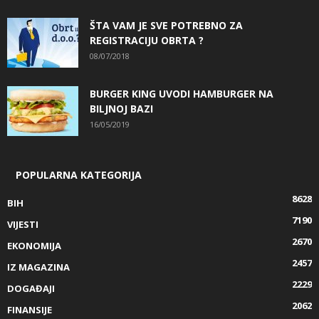
ŠTA VAM JE SVE POTREBNO ZA
REGISTRACIJU OBRTA ?
08/07/2018
BURGER KING UVODI HAMBURGER NA
BILJNOJ BAZI
16/05/2019
POPULARNA KATEGORIJA
8628
BIH
7190
VIJESTI
2670
EKONOMIJA
2457
IZ MAGAZINA
2229
DOGAĐAJI
2062
FINANSIJE