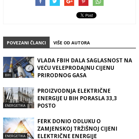
POVEZANI ČLANCI
VIŠE OD AUTORA
VLADA FBIH DALA SAGLASNOST NA
VEĆU VELEPRODAJNU CIJENU
PRIRODNOG GASA
BIH
PROIZVODNJA ELEKTRIČNE
ENERGIJE U BIH PORASLA 33,3
POSTO
ENERGETIKA
FERK DONIO ODLUKU O
ZAMJENSKOJ TRŽIŠNOJ CIJENI
ELEKTRIČNE ENERGIJE
ENERGETIKA