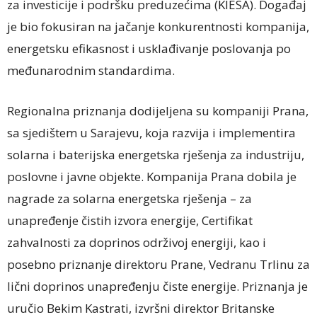
za investicije i podršku preduzećima (KIESA). Događaj
je bio fokusiran na jačanje konkurentnosti kompanija,
energetsku efikasnost i usklađivanje poslovanja po
međunarodnim standardima.
Regionalna priznanja dodijeljena su kompaniji Prana,
sa sjedištem u Sarajevu, koja razvija i implementira
solarna i baterijska energetska rješenja za industriju,
poslovne i javne objekte. Kompanija Prana dobila je
nagrade za solarna energetska rješenja – za
unapređenje čistih izvora energije, Certifikat
zahvalnosti za doprinos održivoj energiji, kao i
posebno priznanje direktoru Prane, Vedranu Trlinu za
lični doprinos unapređenju čiste energije. Priznanja je
uručio Bekim Kastrati, izvršni direktor Britanske