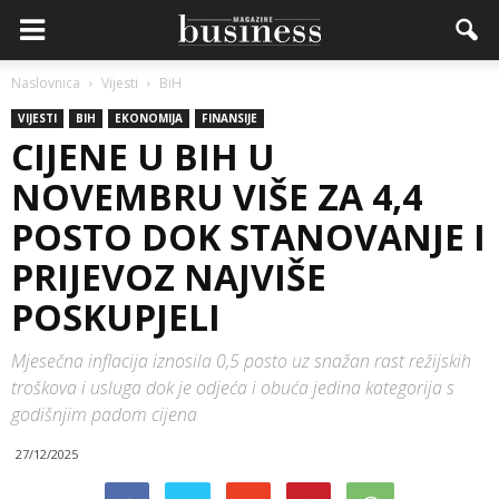
Naslovnica
Vijesti
BiH
VIJESTI
BIH
EKONOMIJA
FINANSIJE
CIJENE U BIH U
NOVEMBRU VIŠE ZA 4,4
POSTO DOK STANOVANJE I
PRIJEVOZ NAJVIŠE
POSKUPJELI
Mjesečna inflacija iznosila 0,5 posto uz snažan rast režijskih
troškova i usluga dok je odjeća i obuća jedina kategorija s
godišnjim padom cijena
27/12/2025