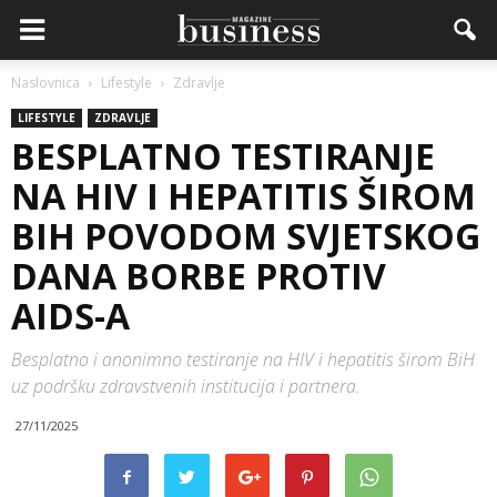
Naslovnica
Lifestyle
Zdravlje
LIFESTYLE
ZDRAVLJE
BESPLATNO TESTIRANJE
NA HIV I HEPATITIS ŠIROM
BIH POVODOM SVJETSKOG
DANA BORBE PROTIV
AIDS-A
Besplatno i anonimno testiranje na HIV i hepatitis širom BiH
uz podršku zdravstvenih institucija i partnera.
27/11/2025