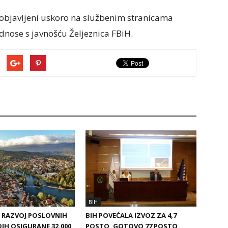
će objavljeni uskoro na službenim stranicama
odnose s javnošću Željeznica FBiH.
BIH
A RAZVOJ POSLOVNIH
BIH POVEĆALA IZVOZ ZA 4,7
DIH OSIGURANE 32.000
POSTO, GOTOVO 77 POSTO