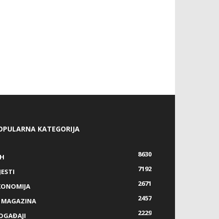
OPULARNA KATEGORIJA
8630
IH
7192
JESTI
2671
KONOMIJA
2457
Z MAGAZINA
2229
OGAĐAJI