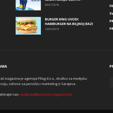
08/07/2018
FI
SV
BURGER KING UVODI
P
HAMBURGER NA BILJNOJ BAZI
P
16/05/2019
AMA
P
ač magazina je agencija PRag d.o.o., društvo za medijsku
ciju, odnose sa javnošću i marketing iz Sarajeva.
ktirajte nas:
redakcija@business-magazine.ba