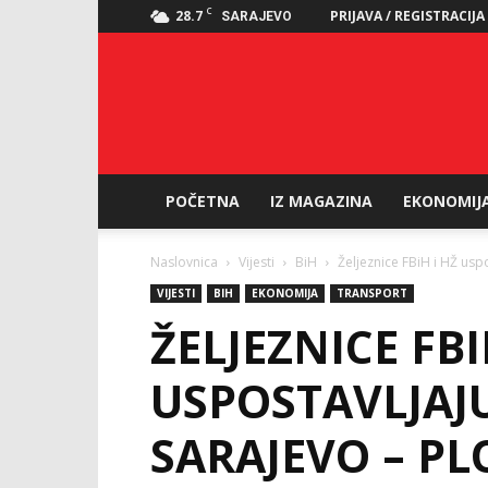
C
28.7
PRIJAVA / REGISTRACIJA
SARAJEVO
POČETNA
IZ MAGAZINA
EKONOMIJ
Naslovnica
Vijesti
BiH
Željeznice FBiH i HŽ uspo
VIJESTI
BIH
EKONOMIJA
TRANSPORT
ŽELJEZNICE FBI
USPOSTAVLJAJU
SARAJEVO – PL