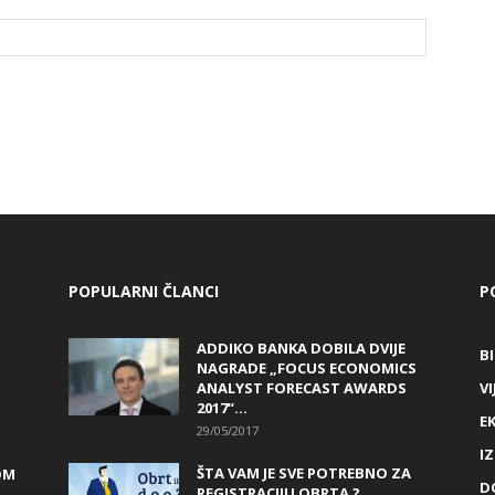
POPULARNI ČLANCI
P
ADDIKO BANKA DOBILA DVIJE
B
NAGRADE „FOCUS ECONOMICS
ANALYST FORECAST AWARDS
VI
2017“...
E
29/05/2017
I
ŠTA VAM JE SVE POTREBNO ZA
OM
D
REGISTRACIJU OBRTA ?