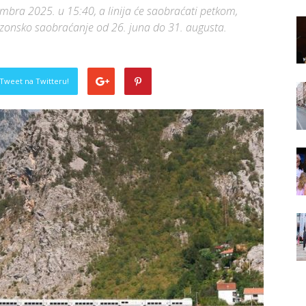
mbra 2025. u 15:40, a linija će saobraćati petkom,
ezonsko saobraćanje od 26. juna do 31. augusta.
Tweet na Twitteru!