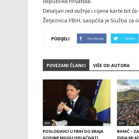
Republike Hrvatske.
Detaljan red vožnje i cijena karte bit 
Željeznica FBiH, saopćila je Služba za 
PODIJELI
Facebook
Twitter
POVEZANI ČLANCI
VIŠE OD AUTORA
BIH
BIH
POSLODAVCI U FBIH DO KRAJA
BIHAĆ – Z
GODINE MOGU ISPLAĆIVATI
IDEJA MLA