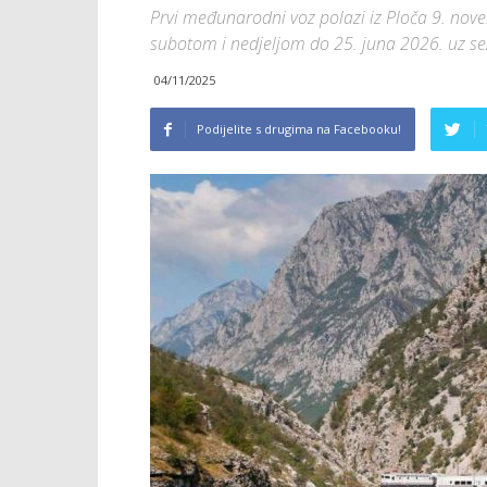
Prvi međunarodni voz polazi iz Ploča 9. nove
subotom i nedjeljom do 25. juna 2026. uz s
04/11/2025
Podijelite s drugima na Facebooku!