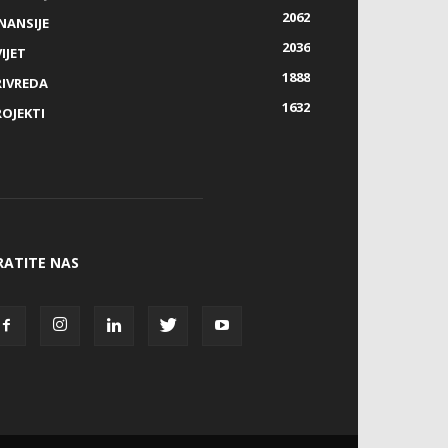
2062
NANSIJE
2036
IJET
1888
RIVREDA
1632
ROJEKTI
RATITE NAS