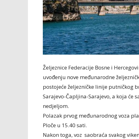
Željeznice Federacije Bosne i Hercegovi
uvođenju nove međunarodne željezničke
postojeće željezničke linije putničkog b
Sarajevo-Čapljina-Sarajevo, a koja će
nedjeljom.
Polazak prvog međunarodnog voza plani
Ploče u 15.40 sati.
Nakon toga, voz saobraća svakog vikend