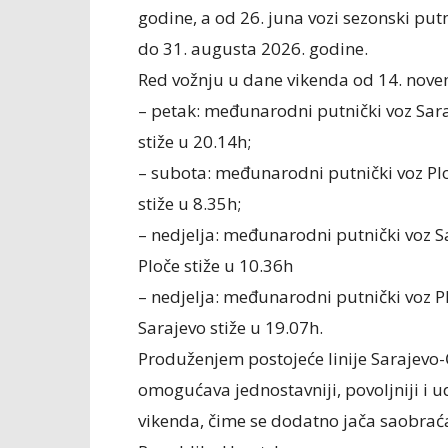
godine, a od 26. juna vozi sezonski put
do 31. augusta 2026. godine.
Red vožnju u dane vikenda od 14. nove
– petak: međunarodni putnički voz Saraj
stiže u 20.14h;
– subota: međunarodni putnički voz Ploč
stiže u 8.35h;
– nedjelja: međunarodni putnički voz Sa
Ploče stiže u 10.36h
– nedjelja: međunarodni putnički voz Pl
Sarajevo stiže u 19.07h.
Produženjem postojeće linije Sarajevo-
omogućava jednostavniji, povoljniji i 
vikenda, čime se dodatno jača saobrać