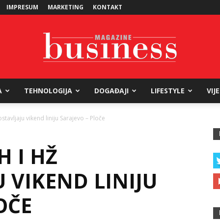
IMPRESUM
MARKETING
KONTAKT
A
TEHNOLOGIJA
DOGAĐAJI
LIFESTYLE
VIJ
Business
stavljaju vikend liniju Sarajevo – Ploče
H I HŽ
Magazine
 VIKEND LINIJU
OČE