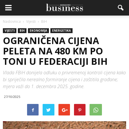
Naslovnica
Vijesti
BiH
VIJESTI
BIH
EKONOMIJA
ENERGETIKA
OGRANIČENA CIJENA
PELETA NA 480 KM PO
TONI U FEDERACIJI BIH
Vlada FBiH donijela odluku o privremenoj kontroli cijena kako
bi spriječila nerealno formiranje cijena i zaštitila građane;
mjera važi do 1. decembra 2025. godine.
27/10/2025