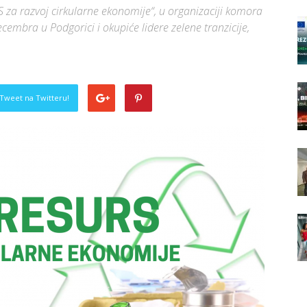
a razvoj cirkularne ekonomije“, u organizaciji komora
decembra u Podgorici i okupiće lidere zelene tranzicije,
Tweet na Twitteru!