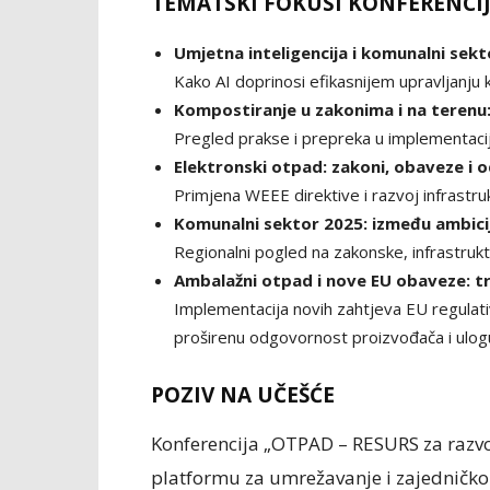
TEMATSKI FOKUSI KONFERENCIJ
Umjetna inteligencija i komunalni sekto
Kako AI doprinosi efikasnijem upravljanju
Kompostiranje u zakonima i na terenu:
Pregled prakse i prepreka u implementaci
Elektronski otpad: zakoni, obaveze i o
Primjena WEEE direktive i razvoj infrastr
Komunalni sektor 2025: između ambicij
Regionalni pogled na zakonske, infrastru
Ambalažni otpad i nove EU obaveze: tr
Implementacija novih zahtjeva EU regulat
proširenu odgovornost proizvođača i ulogu
POZIV NA UČEŠĆE
Konferencija „OTPAD – RESURS za razvo
platformu za umrežavanje i zajedničko d