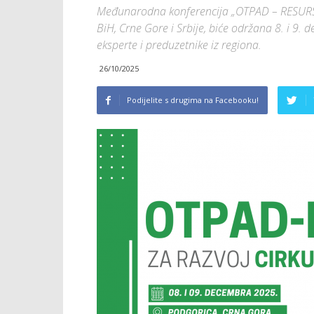
Međunarodna konferencija „OTPAD – RESURS z
BiH, Crne Gore i Srbije, biće održana 8. i 9. 
eksperte i preduzetnike iz regiona.
26/10/2025
Podijelite s drugima na Facebooku!