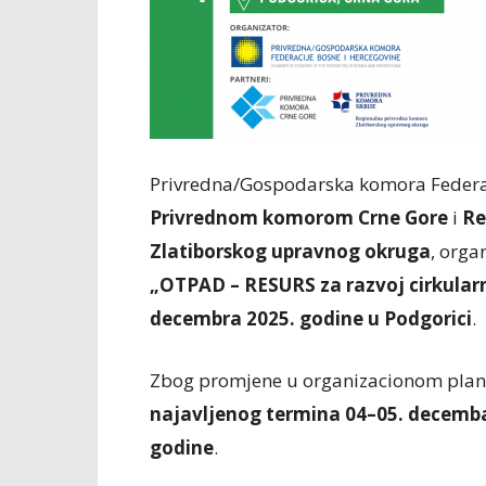
Privredna/Gospodarska komora Federaci
Privrednom komorom Crne Gore
i
Re
Zlatiborskog upravnog okruga
, org
„OTPAD – RESURS za razvoj cirkular
decembra 2025. godine u Podgorici
.
Zbog promjene u organizacionom planu
najavljenog termina 04–05. decembar
godine
.