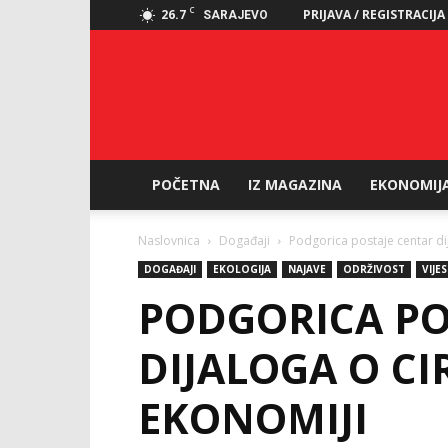
C
26.7
PRIJAVA / REGISTRACIJA
SARAJEVO
POČETNA
IZ MAGAZINA
EKONOMIJ
Naslovnica
Događaji
Podgorica postaje centar di
DOGAĐAJI
EKOLOGIJA
NAJAVE
ODRŽIVOST
VIJES
PODGORICA PO
DIJALOGA O C
EKONOMIJI