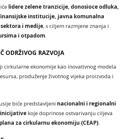
piće
lidere zelene tranzicije, donosioce odluka,
 finansijske institucije, javna komunalna
sektora i medije
, s ciljem razmjene znanja i
sursima i otpadom
.
UČ ODRŽIVOG RAZVOJA
ji cirkularne ekonomije kao inovativnog modela
esursa, produženje životnog vijeka proizvoda i
usije biće predstavljeni
nacionalni i regionalni
inicijative
koje doprinose ostvarivanju ciljeva
plana za cirkularnu ekonomiju (CEAP)
.