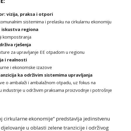
E:
r: vizija, praksa i otpori
 komunalnim sistemima i prelasku na cirkularnu ekonomiju
 iskustva regiona
ji kompostiranja
drživa rješenja
ukture za upravljanje EE otpadom u regionu
a i realnosti
kturne i ekonomske izazove
anzicija ka održivim sistemima upravljanja
ive o ambalaži i ambalažnom otpadu, uz fokus na
 industrije u održivim praksama proizvodnje i potrošnje
j cirkularne ekonomije“ predstavlja jedinstvenu
jelovanje u oblasti zelene tranzicije i održivog