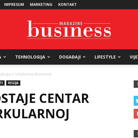
IMPRESUM
MARKETING
KONTAKT
A
TEHNOLOGIJA
DOGAĐAJI
LIFESTYLE
VIJ
Business
jaloga o cirkularnoj ekonomiji
TI
REGIJA
STAJE CENTAR
Magazine
IRKULARNOJ