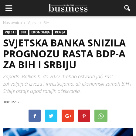
Naslovnica
Vijesti
BiH
VIJESTI
BIH
EKONOMIJA
REGIJA
SVJETSKA BANKA SNIZILA
PROGNOZU RASTA BDP-A
ZA BIH I SRBIJU
Zapadni Balkan bi do 2027. trebao ostvariti jači rast
zahvaljujući izvozu i investicijama, ali ekonomski zamah BiH i
Srbije ostaje ispod ranijih očekivanja.
08/10/2025