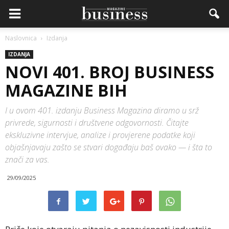
Naslovnica
Izdanja
IZDANJA
NOVI 401. BROJ BUSINESS
MAGAZINE BIH
I u ovom 401. izdanju Business Magazina diramo u srž
privrede, sigurnosti i društvene odgovornosti. Čitajte
ekskluzivne intervjue, analize i provjerene podatke koji
objašnjavaju zašto se stvari događaju baš ovako — i šta to
znači za vas.
29/09/2025