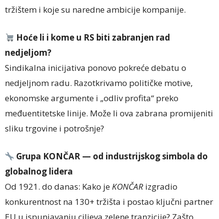
tržištem i koje su naredne ambicije kompanije.
Hoće li i kome u RS biti zabranjen rad
nedjeljom?
Sindikalna inicijativa ponovo pokreće debatu o
nedjeljnom radu. Razotkrivamo političke motive,
ekonomske argumente i „odliv profita“ preko
međuentitetske linije. Može li ova zabrana promijeniti
sliku trgovine i potrošnje?
Grupa KONČAR — od industrijskog simbola do
globalnog lidera
Od 1921. do danas: Kako je
KONČAR
izgradio
konkurentnost na 130+ tržišta i postao ključni partner
EU u ispunjavanju ciljeva zelene tranzicije? Zašto