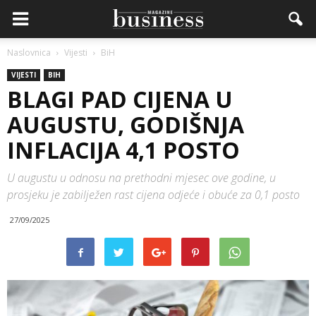
Naslovnica
Vijesti
BiH
VIJESTI
BIH
BLAGI PAD CIJENA U
AUGUSTU, GODIŠNJA
INFLACIJA 4,1 POSTO
U augustu u odnosu na prethodni mjesec ove godine, u
prosjeku je zabilježen rast cijena odjeće i obuće za 0,1 posto
27/09/2025