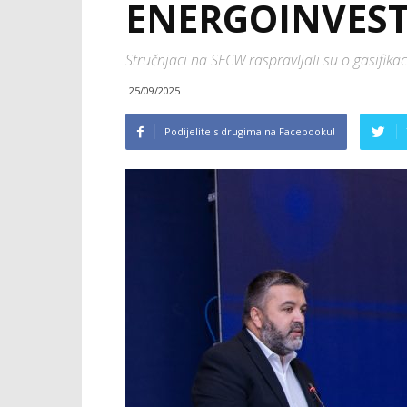
ENERGOINVES
Stručnjaci na SECW raspravljali su o gasifika
25/09/2025
Podijelite s drugima na Facebooku!