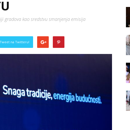
TU
ciji gradova kao sredstvu smanjenja emisija
Tweet na Twitteru!