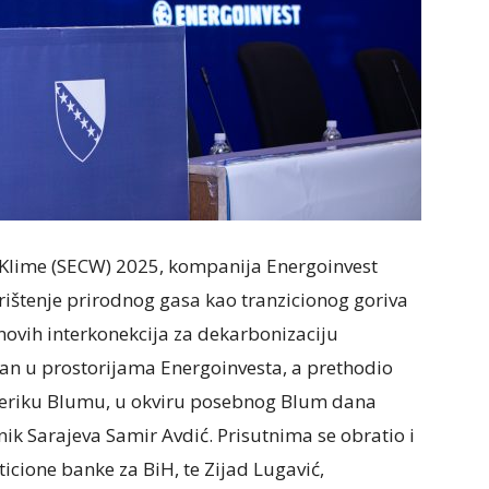
i Klime (SECW) 2025, kompanija Energoinvest
ištenje prirodnog gasa kao tranzicionog goriva
novih interkonekcija za dekarbonizaciju
žan u prostorijama Energoinvesta, a prethodio
eriku Blumu, u okviru posebnog Blum dana
ik Sarajeva Samir Avdić. Prisutnima se obratio i
icione banke za BiH, te Zijad Lugavić,