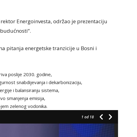
ektor Energoinvesta, održao je prezentaciju
 budućnosti“.
a pitanja energetske tranzicije u Bosni i
iva poslije 2030. godine,
igurnost snabdijevanja i dekarbonizaciju,
ergije i balansiranju sistema,
stvo smanjenja emisija,
ojem zelenog vodonika.
1
od 18