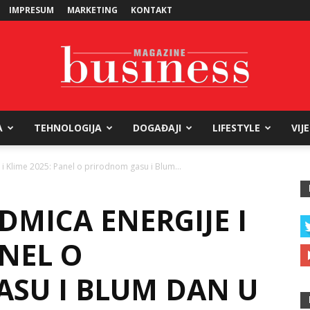
IMPRESUM
MARKETING
KONTAKT
A
TEHNOLOGIJA
DOGAĐAJI
LIFESTYLE
VIJ
Business
 i Klime 2025: Panel o prirodnom gasu i Blum...
DMICA ENERGIJE I
Magazine
ANEL O
SU I BLUM DAN U