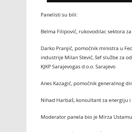
Panelisti su bili:
Belma Filipović, rukovodilac sektora za
Darko Pranjić, pomoćnik ministra u Fed
industrije Milan Stević, šef službe za o
KJKP Sarajevogas d.o.o. Sarajevo
Anes Kazagić, pomoćnik generalnog dire
Nihad Harbaš, konsultant za energiju 
Moderator panela bio je Mirza Ustamuji